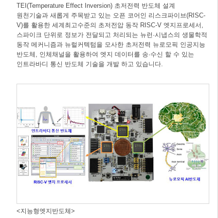
TEI(Temperature Effect Inversion) 초저전력 반도체 설계
원천기술과 새롭게 주목받고 있는 오픈 코어인 리스크파이브(RISC-
V)를 활용한 세계최고수준의 초저전압 동작 RISC-V 엣지프로세서,
스파이크 단위로 정보가 전달되고 처리되는 뉴런·시냅스의 생물학적
동작 메커니즘과 뉴럴커텍텀을 모사한 초저전력 뉴로모픽 인공지능
반도체, 인체채널을 활용하여 엣지 데이터를 송·수신 할 수 있는
인트라바디 통신 반도체 기술을 개발 하고 있습니다.
<지능형엣지반도체>