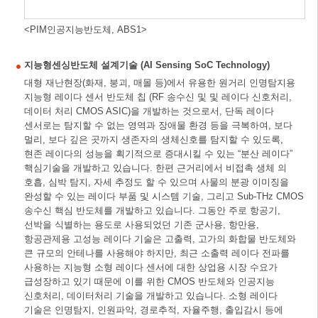
<PIM인공지능반도체, ABS1>
지능형센싱반도체 설계기술 (AI Sensing SoC Technology)
대형 재난현장(화재, 붕괴, 매몰 등)에서 유용한 원거리 인명탐지용
지능형 레이다 센서 반도체 칩 (RF 송수신 및 및 레이다 신호처리,
데이터 처리 CMOS ASIC)을 개발하는 것으로서, 단독 레이다
센서로는 탐지할 수 없는 영역과 장애물 환경 등을 극복하여, 보다
멀리, 보다 깊은 곳까지 생존자의 생체신호를 탐지할 수 있도록,
현존 레이다의 성능을 획기적으로 증대시킬 수 있는 “분산 레이다”
핵심기술을 개발하고 있습니다. 한편 근거리에서 비접촉 생체 의
호흡, 심박 탐지, 자세 추정도 할 수 있으며 사물의 분광 이미징을
완성할 수 있는 레이다 부품 및 시스템 기술, 그리고 Sub-THz CMOS
송수신 핵심 반도체를 개발하고 있습니다. 그동안 주로 항공기,
선박을 식별하는 용도로 사용되었던 기존 군사용, 항만용,
항공관제용 고성능 레이다 기술은 고출력, 고가의 화합물 반도체와
큰 규모의 안테나를 사용해야 하지만, 최근 소출력 레이다 전파를
사용하는 지능형 소형 레이다 센서에 대한 상업용 시장 수요가
급성장하고 있기 때문에 이를 위한 CMOS 반도체와 인공지능
신호처리, 데이터처리 기술을 개발하고 있습니다. 소형 레이다
기술은 인명탐지, 인원파악, 경로추적, 자율주행, 출입감시 등에