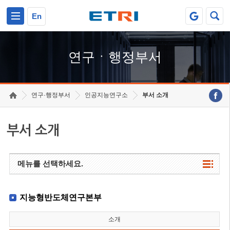
본문 바로가기
주요메뉴 바로가기
하단메뉴 바로가기
En
연구ㆍ행정부서
연구·행정부서
인공지능연구소
부서 소개
부서 소개
메뉴를 선택하세요.
지능형반도체연구본부
소개