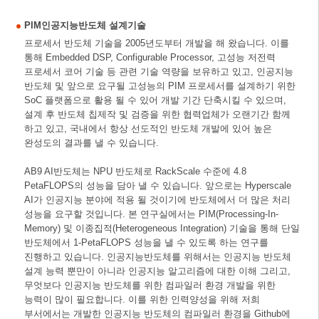
PIM인공지능반도체 설계기술
프로세서 반도체 기술을 2005년도부터 개발을 해 왔습니다. 이를
통해 Embedded DSP, Configurable Processor, 고성능 저전력
프로세서 코어 기술 등 관련 기술 역량을 보유하고 있고, 인공지능
반도체 및 앞으로 요구될 고성능의 PIM 프로세서를 설계하기 위한
SoC 플랫폼으로 활용 될 수 있어 개발 기간 단축시킬 수 있으며,
설계 후 반도체 칩제작 및 검증을 위한 협력업체가 오랜기간 함께
하고 있고, 국내에서 항상 선도적인 반도체 개발에 있어 높은
완성도의 결과를 낼 수 있습니다.
AB9 AI반도체는 NPU 반도체로 RackScale 수준에 4.8
PetaFLOPS의 성능을 담아 낼 수 있습니다. 앞으로는 Hyperscale
AI가 인공지능 분야에 적용 될 것이기에 반도체에서 더 많은 처리
성능을 요구할 것입니다. 본 연구실에서는 PIM(Processing-In-
Memory) 및 이종집적(Heterogeneous Integration) 기술을 통해 단일
반도체에서 1-PetaFLOPS 성능을 낼 수 있도록 하는 연구를
진행하고 있습니다. 인공지능반도체를 위해서는 인공지능 반도체
설계 능력 뿐만이 아니라 인공지능 알고리즘에 대한 이해 그리고,
무엇보다 인공지능 반도체를 위한 컴파일러 환경 개발을 위한
능력이 많이 필요합니다. 이를 위한 인력양성을 위해 저희
부서에서는 개발한 인공지능 반도체의 컴파일러 환경을 Github에