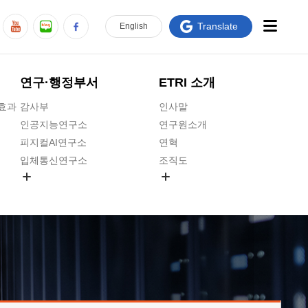
Translate
En
glish
연구·행정부서
ETRI 소개
급효과
감사부
인사말
인공지능연구소
연구원소개
피지컬AI연구소
연혁
입체통신연구소
조직도
공간미디어연구소
기타 공개정보
ADX융합연구소
원규 제·개정 예고
ICT전략연구소
연구원 고객헌장
인공지능안전연구소
ETRI CI
우주항공반도체전략연구단
주요업무연락처
대경권연구본부
찾아오시는길
호남권연구본부