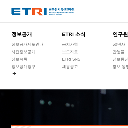
본문 바로가기
주요메뉴 바로가기
하단메뉴 바로가기
정보공개
ETRI 소식
연구원
정보공개제도안내
공지사항
50년사
사전정보공개
보도자료
간행물
정보목록
ETRI SNS
정보통신
정보공개청구
채용공고
홍보 동
경영공시
공공데이터개방
사업실명제