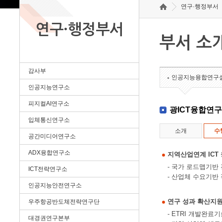
연구·행정부서
연구·행정부서
부서 소
감사부
인공지능융합연구
인공지능연구소
피지컬AI연구소
광ICT융합연
입체통신연구소
소개
수
공간미디어연구소
ADX융합연구소
지역산업연계 ICT
- 국가 로드맵기반
ICT전략연구소
- 산업체 수요기반
인공지능안전연구소
연구 성과 확산지
우주항공반도체전략연구단
- ETRI 개발완
대경권연구본부