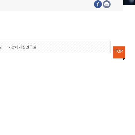
수도권연구본부
기획본부
사업화본부
행정본부
대외협력부
실
광패키징연구실
TOP