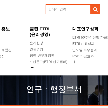
 홍보
클린 ETRI
대표연구성과
(윤리경영)
ETRI 50주년 산업 파
윤리헌장
ETRI 대표성과
인권경영
 체험관
연도별 우수성과
청렴·반부패경영
영상
R&D 파급효과
e-신문고(ETRI 신고센터)
지식공유플랫폼
공익신고
청렴포털 신고
고객의소리
연구ㆍ행정부서
수의계약 현황
부패징계 현황
감사결과공개