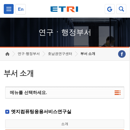
본문 바로가기
주요메뉴 바로가기
하단메뉴 바로가기
En
연구ㆍ행정부서
연구·행정부서
호남권연구센터
부서 소개
부서 소개
메뉴를 선택하세요.
엣지컴퓨팅응용서비스연구실
소개