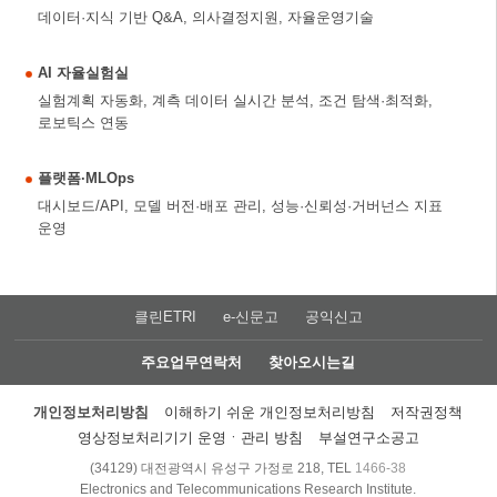
데이터·지식 기반 Q&A, 의사결정지원, 자율운영기술
AI 자율실험실
실험계획 자동화, 계측 데이터 실시간 분석, 조건 탐색·최적화,
로보틱스 연동
플랫폼·MLOps
대시보드/API, 모델 버전·배포 관리, 성능·신뢰성·거버넌스 지표
운영
클린ETRI
e-신문고
공익신고
주요업무연락처
찾아오시는길
개인정보처리방침
이해하기 쉬운 개인정보처리방침
저작권정책
영상정보처리기기 운영ㆍ관리 방침
부설연구소공고
(34129) 대전광역시 유성구 가정로 218, TEL
1466-38
Electronics and Telecommunications Research Institute.