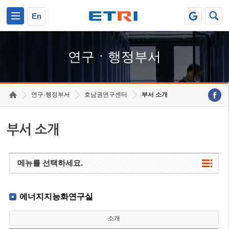
본문 바로가기
주요메뉴 바로가기
하단메뉴 바로가기
En
연구ㆍ행정부서
연구·행정부서
호남권연구센터
부서 소개
부서 소개
메뉴를 선택하세요.
에너지지능화연구실
소개