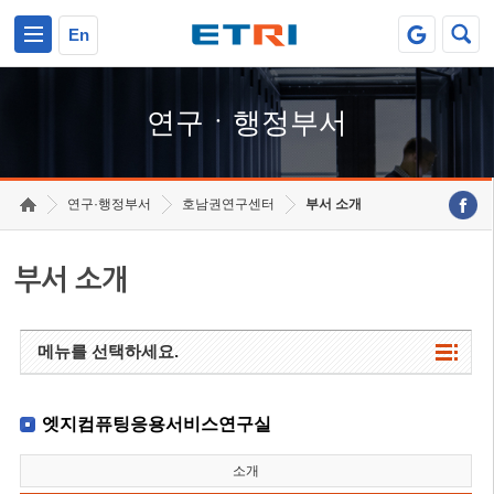
본문 바로가기
주요메뉴 바로가기
하단메뉴 바로가기
En
연구ㆍ행정부서
연구·행정부서
호남권연구센터
부서 소개
부서 소개
메뉴를 선택하세요.
엣지컴퓨팅응용서비스연구실
소개