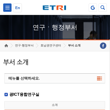
본문 바로가기
주요메뉴 바로가기
하단메뉴 바로가기
En
연구ㆍ행정부서
연구·행정부서
호남권연구센터
부서 소개
부서 소개
메뉴를 선택하세요.
광ICT융합연구실
소개