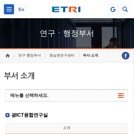
본문 바로가기
주요메뉴 바로가기
하단메뉴 바로가기
En
연구ㆍ행정부서
연구·행정부서
호남권연구센터
부서 소개
부서 소개
메뉴를 선택하세요.
광ICT융합연구실
소개