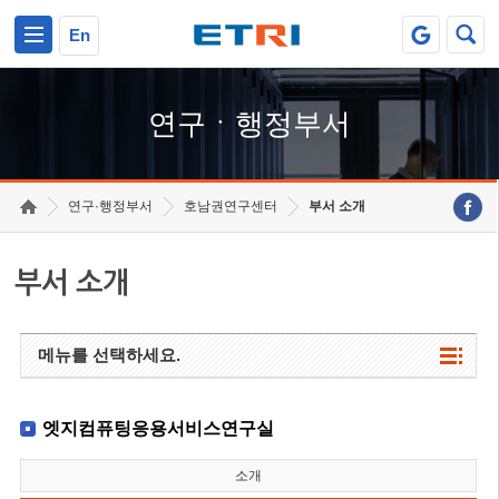
본문 바로가기
주요메뉴 바로가기
하단메뉴 바로가기
En
연구ㆍ행정부서
연구·행정부서
호남권연구센터
부서 소개
부서 소개
메뉴를 선택하세요.
엣지컴퓨팅응용서비스연구실
소개