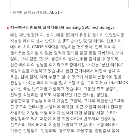
<PIM인공지능반도체, ABS1>
지능형센싱반도체 설계기술 (AI Sensing SoC Technology)
대형 재난현장(화재, 붕괴, 매몰 등)에서 유용한 원거리 인명탐지용
지능형 레이다 센서 반도체 칩 (RF 송수신 및 및 레이다 신호처리,
데이터 처리 CMOS ASIC)을 개발하는 것으로서, 단독 레이다
센서로는 탐지할 수 없는 영역과 장애물 환경 등을 극복하여, 보다
멀리, 보다 깊은 곳까지 생존자의 생체신호를 탐지할 수 있도록,
현존 레이다의 성능을 획기적으로 증대시킬 수 있는 “분산 레이다”
핵심기술을 개발하고 있습니다. 한편 근거리에서 비접촉 생체 의
호흡, 심박 탐지, 자세 추정도 할 수 있으며 사물의 분광 이미징을
완성할 수 있는 레이다 부품 및 시스템 기술, 그리고 Sub-THz CMOS
송수신 핵심 반도체를 개발하고 있습니다. 그동안 주로 항공기,
선박을 식별하는 용도로 사용되었던 기존 군사용, 항만용,
항공관제용 고성능 레이다 기술은 고출력, 고가의 화합물 반도체와
큰 규모의 안테나를 사용해야 하지만, 최근 소출력 레이다 전파를
사용하는 지능형 소형 레이다 센서에 대한 상업용 시장 수요가
급성장하고 있기 때문에 이를 위한 CMOS 반도체와 인공지능
신호처리, 데이터처리 기술을 개발하고 있습니다. 소형 레이다
기술은 인명탐지, 인원파악, 경로추적, 자율주행, 출입감시 등에