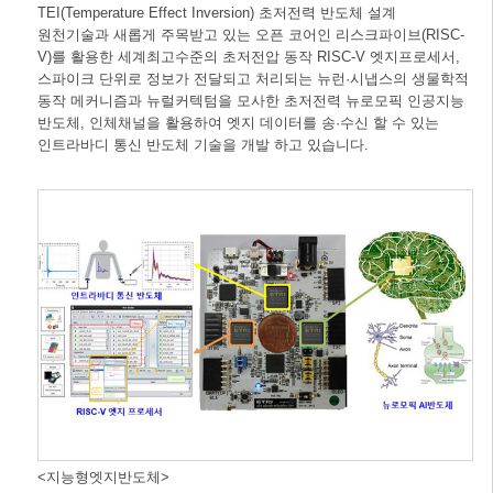
TEI(Temperature Effect Inversion) 초저전력 반도체 설계
원천기술과 새롭게 주목받고 있는 오픈 코어인 리스크파이브(RISC-
V)를 활용한 세계최고수준의 초저전압 동작 RISC-V 엣지프로세서,
스파이크 단위로 정보가 전달되고 처리되는 뉴런·시냅스의 생물학적
동작 메커니즘과 뉴럴커텍텀을 모사한 초저전력 뉴로모픽 인공지능
반도체, 인체채널을 활용하여 엣지 데이터를 송·수신 할 수 있는
인트라바디 통신 반도체 기술을 개발 하고 있습니다.
<지능형엣지반도체>