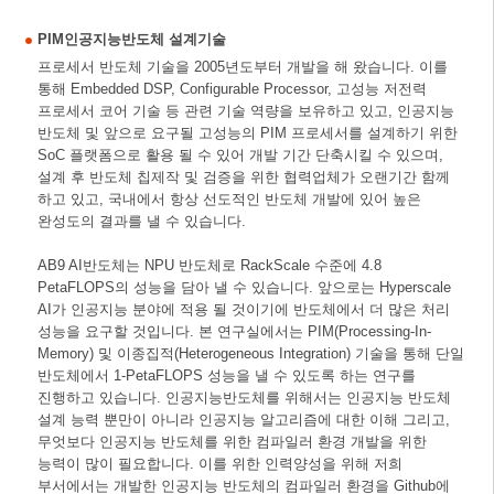
PIM인공지능반도체 설계기술
프로세서 반도체 기술을 2005년도부터 개발을 해 왔습니다. 이를
통해 Embedded DSP, Configurable Processor, 고성능 저전력
프로세서 코어 기술 등 관련 기술 역량을 보유하고 있고, 인공지능
반도체 및 앞으로 요구될 고성능의 PIM 프로세서를 설계하기 위한
SoC 플랫폼으로 활용 될 수 있어 개발 기간 단축시킬 수 있으며,
설계 후 반도체 칩제작 및 검증을 위한 협력업체가 오랜기간 함께
하고 있고, 국내에서 항상 선도적인 반도체 개발에 있어 높은
완성도의 결과를 낼 수 있습니다.
AB9 AI반도체는 NPU 반도체로 RackScale 수준에 4.8
PetaFLOPS의 성능을 담아 낼 수 있습니다. 앞으로는 Hyperscale
AI가 인공지능 분야에 적용 될 것이기에 반도체에서 더 많은 처리
성능을 요구할 것입니다. 본 연구실에서는 PIM(Processing-In-
Memory) 및 이종집적(Heterogeneous Integration) 기술을 통해 단일
반도체에서 1-PetaFLOPS 성능을 낼 수 있도록 하는 연구를
진행하고 있습니다. 인공지능반도체를 위해서는 인공지능 반도체
설계 능력 뿐만이 아니라 인공지능 알고리즘에 대한 이해 그리고,
무엇보다 인공지능 반도체를 위한 컴파일러 환경 개발을 위한
능력이 많이 필요합니다. 이를 위한 인력양성을 위해 저희
부서에서는 개발한 인공지능 반도체의 컴파일러 환경을 Github에