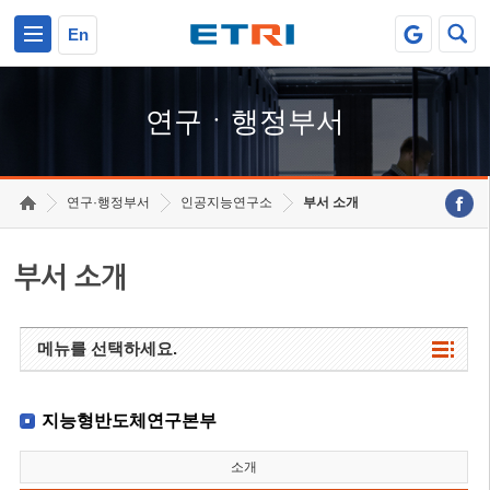
본문 바로가기
주요메뉴 바로가기
하단메뉴 바로가기
En
연구ㆍ행정부서
연구·행정부서
인공지능연구소
부서 소개
부서 소개
메뉴를 선택하세요.
지능형반도체연구본부
소개