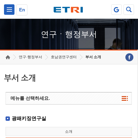
본문 바로가기
주요메뉴 바로가기
하단메뉴 바로가기
En
연구ㆍ행정부서
연구·행정부서
호남권연구센터
부서 소개
부서 소개
메뉴를 선택하세요.
광패키징연구실
소개