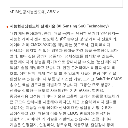
<PIM인공지능반도체, ABS1>
지능형센싱반도체 설계기술 (AI Sensing SoC Technology)
대형 재난현장(화재, 붕괴, 매몰 등)에서 유용한 원거리 인명탐지용
지능형 레이다 센서 반도체 칩 (RF 송수신 및 및 레이다 신호처리,
데이터 처리 CMOS ASIC)을 개발하는 것으로서, 단독 레이다
센서로는 탐지할 수 없는 영역과 장애물 환경 등을 극복하여, 보다
멀리, 보다 깊은 곳까지 생존자의 생체신호를 탐지할 수 있도록,
현존 레이다의 성능을 획기적으로 증대시킬 수 있는 “분산 레이다”
핵심기술을 개발하고 있습니다. 한편 근거리에서 비접촉 생체 의
호흡, 심박 탐지, 자세 추정도 할 수 있으며 사물의 분광 이미징을
완성할 수 있는 레이다 부품 및 시스템 기술, 그리고 Sub-THz CMOS
송수신 핵심 반도체를 개발하고 있습니다. 그동안 주로 항공기,
선박을 식별하는 용도로 사용되었던 기존 군사용, 항만용,
항공관제용 고성능 레이다 기술은 고출력, 고가의 화합물 반도체와
큰 규모의 안테나를 사용해야 하지만, 최근 소출력 레이다 전파를
사용하는 지능형 소형 레이다 센서에 대한 상업용 시장 수요가
급성장하고 있기 때문에 이를 위한 CMOS 반도체와 인공지능
신호처리, 데이터처리 기술을 개발하고 있습니다. 소형 레이다
기술은 인명탐지, 인원파악, 경로추적, 자율주행, 출입감시 등에