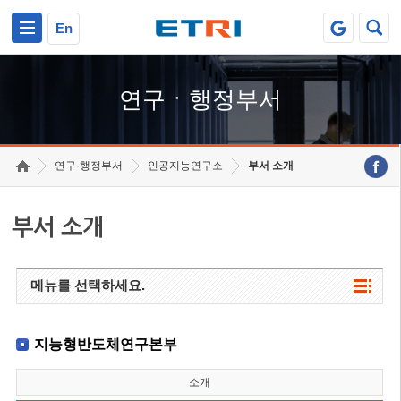
본문 바로가기
주요메뉴 바로가기
하단메뉴 바로가기
En
연구ㆍ행정부서
연구·행정부서
인공지능연구소
부서 소개
부서 소개
메뉴를 선택하세요.
지능형반도체연구본부
소개