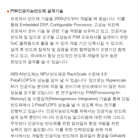
PIM인공지능반도체 설계기술
프로세서 반도체 기술을 2005년도부터 개발을 해 왔습니다. 이를
통해 Embedded DSP, Configurable Processor, 고성능 저전력
프로세서 코어 기술 등 관련 기술 역량을 보유하고 있고, 인공지능
반도체 및 앞으로 요구될 고성능의 PIM 프로세서를 설계하기 위한
SoC 플랫폼으로 활용 될 수 있어 개발 기간 단축시킬 수 있으며,
설계 후 반도체 칩제작 및 검증을 위한 협력업체가 오랜기간 함께
하고 있고, 국내에서 항상 선도적인 반도체 개발에 있어 높은
완성도의 결과를 낼 수 있습니다.
AB9 AI반도체는 NPU 반도체로 RackScale 수준에 4.8
PetaFLOPS의 성능을 담아 낼 수 있습니다. 앞으로는 Hyperscale
AI가 인공지능 분야에 적용 될 것이기에 반도체에서 더 많은 처리
성능을 요구할 것입니다. 본 연구실에서는 PIM(Processing-In-
Memory) 및 이종집적(Heterogeneous Integration) 기술을 통해 단일
반도체에서 1-PetaFLOPS 성능을 낼 수 있도록 하는 연구를
진행하고 있습니다. 인공지능반도체를 위해서는 인공지능 반도체
설계 능력 뿐만이 아니라 인공지능 알고리즘에 대한 이해 그리고,
무엇보다 인공지능 반도체를 위한 컴파일러 환경 개발을 위한
능력이 많이 필요합니다. 이를 위한 인력양성을 위해 저희
부서에서는 개발한 인공지능 반도체의 컴파일러 환경을 Github에