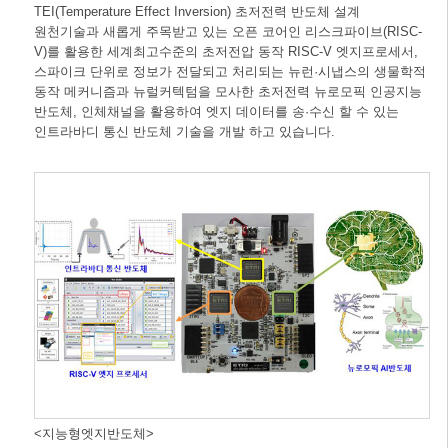
TEI(Temperature Effect Inversion) 초저전력 반도체 설계
원천기술과 새롭게 주목받고 있는 오픈 코어인 리스크파이브(RISC-
V)를 활용한 세계최고수준의 초저전압 동작 RISC-V 엣지프로세서,
스파이크 단위로 정보가 전달되고 처리되는 뉴런·시냅스의 생물학적
동작 메커니즘과 뉴럴커텍텀을 모사한 초저전력 뉴로모픽 인공지능
반도체, 인체채널을 활용하여 엣지 데이터를 송·수신 할 수 있는
인트라바디 통신 반도체 기술을 개발 하고 있습니다.
<지능형엣지반도체>