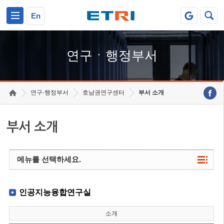
본문 바로가기
주요메뉴 바로가기
하단메뉴 바로가기
En
연구ㆍ행정부서
연구·행정부서
호남권연구센터
부서 소개
부서 소개
메뉴를 선택하세요.
인공지능융합연구실
소개