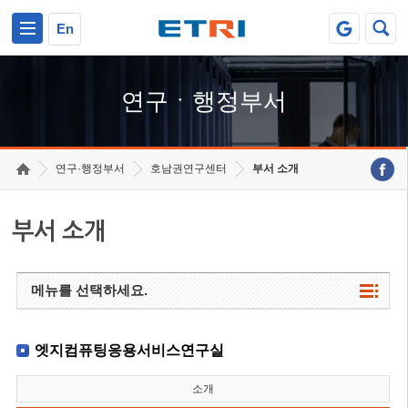
본문 바로가기
주요메뉴 바로가기
하단메뉴 바로가기
En
연구ㆍ행정부서
연구·행정부서
호남권연구센터
부서 소개
부서 소개
메뉴를 선택하세요.
엣지컴퓨팅응용서비스연구실
소개