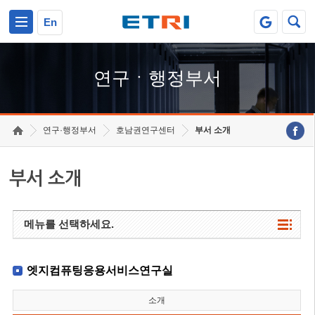
본문 바로가기
주요메뉴 바로가기
하단메뉴 바로가기
En
연구ㆍ행정부서
연구·행정부서
호남권연구센터
부서 소개
부서 소개
메뉴를 선택하세요.
엣지컴퓨팅응용서비스연구실
소개