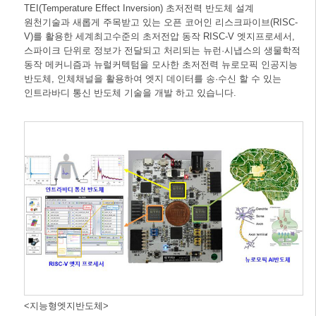
TEI(Temperature Effect Inversion) 초저전력 반도체 설계
원천기술과 새롭게 주목받고 있는 오픈 코어인 리스크파이브(RISC-
V)를 활용한 세계최고수준의 초저전압 동작 RISC-V 엣지프로세서,
스파이크 단위로 정보가 전달되고 처리되는 뉴런·시냅스의 생물학적
동작 메커니즘과 뉴럴커텍텀을 모사한 초저전력 뉴로모픽 인공지능
반도체, 인체채널을 활용하여 엣지 데이터를 송·수신 할 수 있는
인트라바디 통신 반도체 기술을 개발 하고 있습니다.
<지능형엣지반도체>