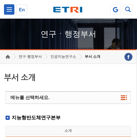
본문 바로가기
주요메뉴 바로가기
하단메뉴 바로가기
En
연구ㆍ행정부서
연구·행정부서
인공지능연구소
부서 소개
부서 소개
메뉴를 선택하세요.
지능형반도체연구본부
소개