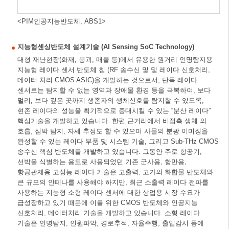
<PIM인공지능반도체, ABS1>
지능형센싱반도체 설계기술 (AI Sensing SoC Technology)
대형 재난현장(화재, 붕괴, 매몰 등)에서 유용한 원거리 인명탐지용
지능형 레이다 센서 반도체 칩 (RF 송수신 및 및 레이다 신호처리,
데이터 처리 CMOS ASIC)을 개발하는 것으로서, 단독 레이다
센서로는 탐지할 수 없는 영역과 장애물 환경 등을 극복하여, 보다
멀리, 보다 깊은 곳까지 생존자의 생체신호를 탐지할 수 있도록,
현존 레이다의 성능을 획기적으로 증대시킬 수 있는 “분산 레이다”
핵심기술을 개발하고 있습니다. 한편 근거리에서 비접촉 생체 의
호흡, 심박 탐지, 자세 추정도 할 수 있으며 사물의 분광 이미징을
완성할 수 있는 레이다 부품 및 시스템 기술, 그리고 Sub-THz CMOS
송수신 핵심 반도체를 개발하고 있습니다. 그동안 주로 항공기,
선박을 식별하는 용도로 사용되었던 기존 군사용, 항만용,
항공관제용 고성능 레이다 기술은 고출력, 고가의 화합물 반도체와
큰 규모의 안테나를 사용해야 하지만, 최근 소출력 레이다 전파를
사용하는 지능형 소형 레이다 센서에 대한 상업용 시장 수요가
급성장하고 있기 때문에 이를 위한 CMOS 반도체와 인공지능
신호처리, 데이터처리 기술을 개발하고 있습니다. 소형 레이다
기술은 인명탐지, 인원파악, 경로추적, 자율주행, 출입감시 등에