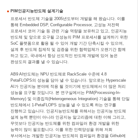
PIM인공지능반도체 설계기술
프로세서 반도체 기술을 2005년도부터 개발을 해 왔습니다. 이를
통해 Embedded DSP, Configurable Processor, 고성능 저전력
프로세서 코어 기술 등 관련 기술 역량을 보유하고 있고, 인공지능
반도체 및 앞으로 요구될 고성능의 PIM 프로세서를 설계하기 위한
SoC 플랫폼으로 활용 될 수 있어 개발 기간 단축시킬 수 있으며,
설계 후 반도체 칩제작 및 검증을 위한 협력업체가 오랜기간 함께
하고 있고, 국내에서 항상 선도적인 반도체 개발에 있어 높은
완성도의 결과를 낼 수 있습니다.
AB9 AI반도체는 NPU 반도체로 RackScale 수준에 4.8
PetaFLOPS의 성능을 담아 낼 수 있습니다. 앞으로는 Hyperscale
AI가 인공지능 분야에 적용 될 것이기에 반도체에서 더 많은 처리
성능을 요구할 것입니다. 본 연구실에서는 PIM(Processing-In-
Memory) 및 이종집적(Heterogeneous Integration) 기술을 통해 단일
반도체에서 1-PetaFLOPS 성능을 낼 수 있도록 하는 연구를
진행하고 있습니다. 인공지능반도체를 위해서는 인공지능 반도체
설계 능력 뿐만이 아니라 인공지능 알고리즘에 대한 이해 그리고,
무엇보다 인공지능 반도체를 위한 컴파일러 환경 개발을 위한
능력이 많이 필요합니다. 이를 위한 인력양성을 위해 저희
부서에서는 개발한 인공지능 반도체의 컴파일러 환경을 Github에