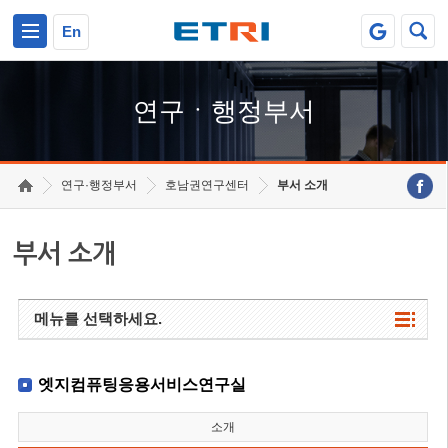
본문 바로가기
주요메뉴 바로가기
하단메뉴 바로가기
En
연구ㆍ행정부서
연구·행정부서
호남권연구센터
부서 소개
부서 소개
메뉴를 선택하세요.
엣지컴퓨팅응용서비스연구실
소개