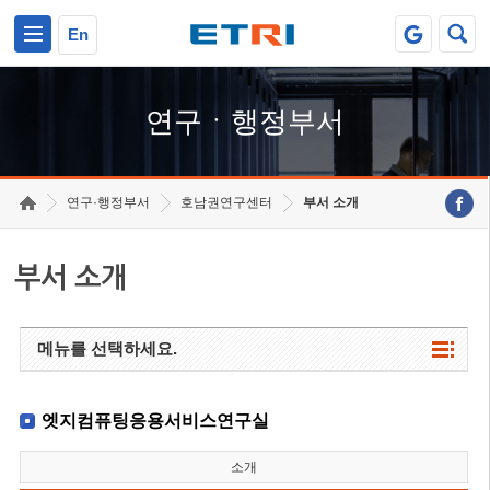
본문 바로가기
주요메뉴 바로가기
하단메뉴 바로가기
En
연구ㆍ행정부서
연구·행정부서
호남권연구센터
부서 소개
부서 소개
메뉴를 선택하세요.
엣지컴퓨팅응용서비스연구실
소개