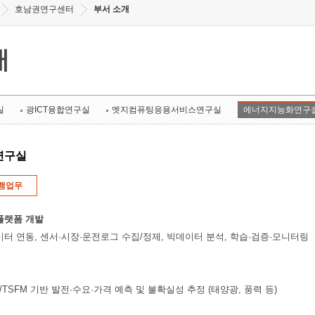
호남권연구센터
부서 소개
개
실
광ICT융합연구실
엣지컴퓨팅응용서비스연구실
에너지지능화연구
연구실
행업무
플랫폼 개발
이터 연동, 센서·시장·운전로그 수집/정제, 빅데이터 분석, 학습·검증·모니터링
rmer/TSFM 기반 발전·수요·가격 예측 및 불확실성 추정 (태양광, 풍력 등)