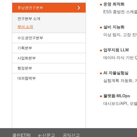
운영 최적화
호남권연구본부
ESS 충방전 스케줄
연구본부 소개
부서 소개
설비 지능화
이상 탐지, 고장 진
수도권연구본부
기획본부
업무지원 LLM
데이터·지식 기반 
사업화본부
행정본부
AI 자율실험실
대외협력부
실험계획 자동화, 
플랫폼·MLOps
대시보드/API, 모
클린ETRI
e-신문고
공익신고