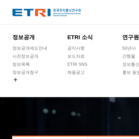
본문 바로가기
주요메뉴 바로가기
하단메뉴 바로가기
정보공개
ETRI 소식
연구원
정보공개제도안내
공지사항
50년사
사전정보공개
보도자료
간행물
정보목록
ETRI SNS
정보통신
정보공개청구
채용공고
홍보 동
경영공시
공공데이터개방
사업실명제