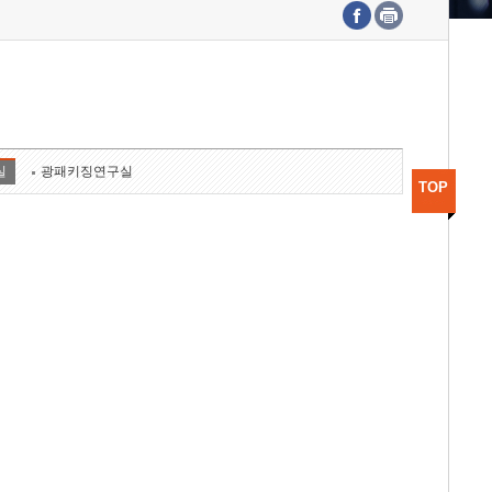
수도권연구본부
기획본부
사업화본부
행정본부
대외협력부
실
광패키징연구실
TOP