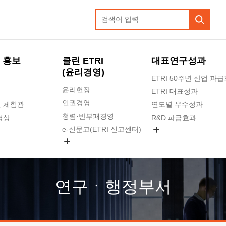
 홍보
클린 ETRI
대표연구성과
(윤리경영)
ETRI 50주년 산업 파
윤리헌장
ETRI 대표성과
인권경영
 체험관
연도별 우수성과
청렴·반부패경영
영상
R&D 파급효과
e-신문고(ETRI 신고센터)
지식공유플랫폼
공익신고
청렴포털 신고
고객의소리
연구ㆍ행정부서
수의계약 현황
부패징계 현황
감사결과공개