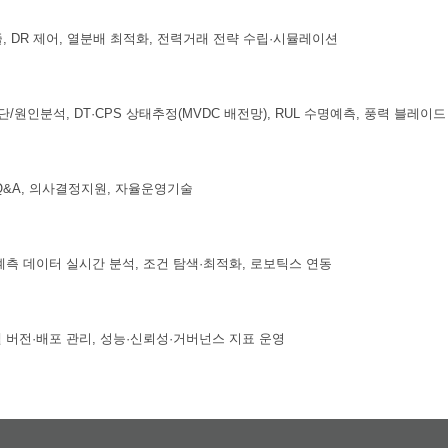
, DR 제어, 열분배 최적화, 전력거래 전략 수립·시뮬레이션
단/원인분석, DT·CPS 상태추정(MVDC 배전망), RUL 수명예측, 풍력 블레이
Q&A, 의사결정지원, 자율운영기술
계측 데이터 실시간 분석, 조건 탐색·최적화, 로보틱스 연동
델 버전·배포 관리, 성능·신뢰성·거버넌스 지표 운영