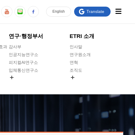
Translate
En
glish
연구·행정부서
ETRI 소개
급효과
감사부
인사말
인공지능연구소
연구원소개
피지컬AI연구소
연혁
입체통신연구소
조직도
공간미디어연구소
기타 공개정보
ADX융합연구소
원규 제·개정 예고
ICT전략연구소
연구원 고객헌장
인공지능안전연구소
ETRI CI
우주항공반도체전략연구단
주요업무연락처
대경권연구본부
찾아오시는길
호남권연구본부