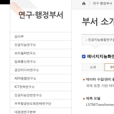
연구·행정부서
연구·행정부서
부서 소
감사부
인공지능융합연구
인공지능연구소
피지컬AI연구소
에너지지능화
입체통신연구소
소개
수
공간미디어연구소
ADX융합연구소
데이터 수집/관리 
국제 표준 기반 데
ICT전략연구소
인공지능안전연구소
예측 모델
우주항공반도체전략연구단
LSTM/Transfo
대경권연구본부