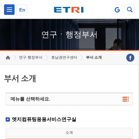
본문 바로가기
주요메뉴 바로가기
하단메뉴 바로가기
En
연구ㆍ행정부서
연구·행정부서
호남권연구센터
부서 소개
부서 소개
메뉴를 선택하세요.
엣지컴퓨팅응용서비스연구실
소개