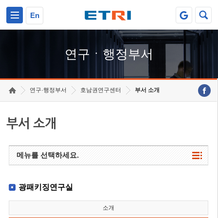
본문 바로가기
주요메뉴 바로가기
하단메뉴 바로가기
En
연구ㆍ행정부서
연구·행정부서
호남권연구센터
부서 소개
부서 소개
메뉴를 선택하세요.
광패키징연구실
소개