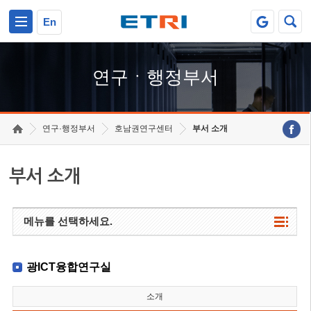
본문 바로가기
주요메뉴 바로가기
하단메뉴 바로가기
En
연구ㆍ행정부서
연구·행정부서
호남권연구센터
부서 소개
부서 소개
메뉴를 선택하세요.
광ICT융합연구실
소개