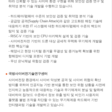
따라 신뢰할 수 있는 사이버 환경 구현을 위해 보안성 검증 연구 및
취약성 분석 기술 개발을 수행하고 있습니다.
- 하드웨어/펌웨어 수준의 보안성 검증 및 취약점 분석 기술
- 공급망 공격(Supply Chain Attack)과 같은 고도화된 해킹 기술에
대응하기 위한 IT 시스템에 대한 하드웨어/펌웨어 수준의 백도어
탐지 및 검증 기술
- RISC-V 기반의 보안 CPU 아키텍쳐 설계 및 검증 기술
- 사이버전자전 기반의 드론 대상 공세적 무력화 무기체계 개발을
위한 핵심기술
- 해양사고 현장 디지털 증거물 무결성 및 증거능력 확보를 위한
항해장비 디지털 포렌식 기법 개발
- 무선 은닉채널 위험성 검증 기술
국방사이버전기술연구센터
사이버전장 환경에서 사이버 악성봇 공격 및 사이버 위협의 확산
방지를 위하여 인공지능 기반 분석을 통한 보안 위협 상황을 사전에
인지하고 능동적으로 대응하는 기술과 무기체계의 분실 및 탈취에
대비하여 칩/보드 수준에서 정보 유출 방지 및 비인가 사용자의
플랫폼 불법 조작을 차단할 수 있는 무기체계용 하드웨어 기반
안티탬퍼링 기술을 개발하고 있습니다.