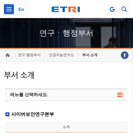
본문 바로가기
주요메뉴 바로가기
하단메뉴 바로가기
En
연구ㆍ행정부서
연구·행정부서
인공지능연구소
부서 소개
부서 소개
메뉴를 선택하세요.
사이버보안연구본부
소개