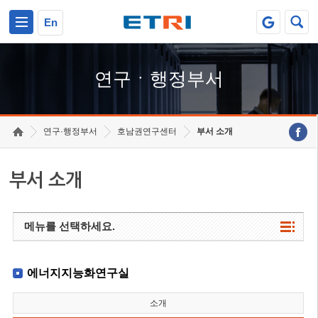
본문 바로가기
주요메뉴 바로가기
하단메뉴 바로가기
En
연구ㆍ행정부서
연구·행정부서
호남권연구센터
부서 소개
부서 소개
메뉴를 선택하세요.
에너지지능화연구실
소개