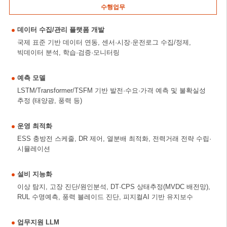
수행업무
데이터 수집/관리 플랫폼 개발
국제 표준 기반 데이터 연동, 센서·시장·운전로그 수집/정제,
빅데이터 분석, 학습·검증·모니터링
예측 모델
LSTM/Transformer/TSFM 기반 발전·수요·가격 예측 및 불확실성
추정 (태양광, 풍력 등)
운영 최적화
ESS 충방전 스케줄, DR 제어, 열분배 최적화, 전력거래 전략 수립·
시뮬레이션
설비 지능화
이상 탐지, 고장 진단/원인분석, DT·CPS 상태추정(MVDC 배전망),
RUL 수명예측, 풍력 블레이드 진단, 피지컬AI 기반 유지보수
업무지원 LLM