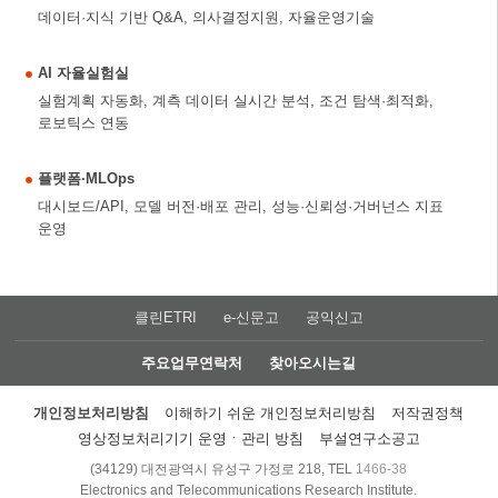
데이터·지식 기반 Q&A, 의사결정지원, 자율운영기술
AI 자율실험실
실험계획 자동화, 계측 데이터 실시간 분석, 조건 탐색·최적화,
로보틱스 연동
플랫폼·MLOps
대시보드/API, 모델 버전·배포 관리, 성능·신뢰성·거버넌스 지표
운영
클린ETRI
e-신문고
공익신고
주요업무연락처
찾아오시는길
개인정보처리방침
이해하기 쉬운 개인정보처리방침
저작권정책
영상정보처리기기 운영ㆍ관리 방침
부설연구소공고
(34129) 대전광역시 유성구 가정로 218, TEL
1466-38
Electronics and Telecommunications Research Institute.