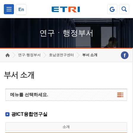
본문 바로가기
주요메뉴 바로가기
하단메뉴 바로가기
En
연구ㆍ행정부서
연구·행정부서
호남권연구센터
부서 소개
부서 소개
메뉴를 선택하세요.
광ICT융합연구실
소개