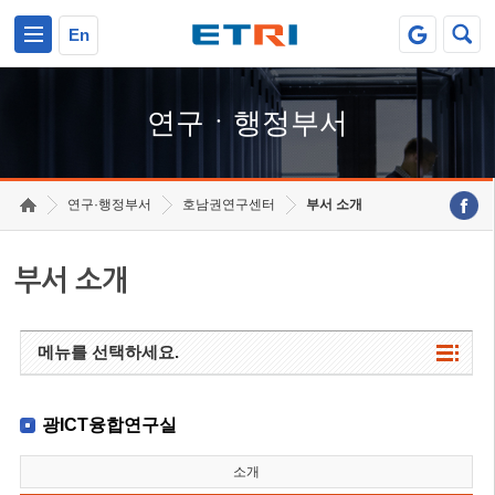
본문 바로가기
주요메뉴 바로가기
하단메뉴 바로가기
En
연구ㆍ행정부서
연구·행정부서
호남권연구센터
부서 소개
부서 소개
메뉴를 선택하세요.
광ICT융합연구실
소개