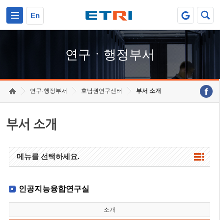
본문 바로가기
주요메뉴 바로가기
하단메뉴 바로가기
En
연구ㆍ행정부서
연구·행정부서
호남권연구센터
부서 소개
부서 소개
메뉴를 선택하세요.
인공지능융합연구실
소개