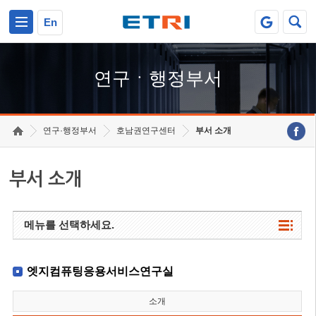
본문 바로가기
주요메뉴 바로가기
하단메뉴 바로가기
En
연구ㆍ행정부서
연구·행정부서
호남권연구센터
부서 소개
부서 소개
메뉴를 선택하세요.
엣지컴퓨팅응용서비스연구실
소개