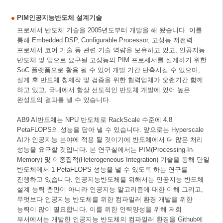
PIM인공지능반도체 설계기술
프로세서 반도체 기술을 2005년도부터 개발을 해 왔습니다. 이를
통해 Embedded DSP, Configurable Processor, 고성능 저전력
프로세서 코어 기술 등 관련 기술 역량을 보유하고 있고, 인공지능
반도체 및 앞으로 요구될 고성능의 PIM 프로세서를 설계하기 위한
SoC 플랫폼으로 활용 될 수 있어 개발 기간 단축시킬 수 있으며,
설계 후 반도체 칩제작 및 검증을 위한 협력업체가 오랜기간 함께
하고 있고, 국내에서 항상 선도적인 반도체 개발에 있어 높은
완성도의 결과를 낼 수 있습니다.
AB9 AI반도체는 NPU 반도체로 RackScale 수준에 4.8
PetaFLOPS의 성능을 담아 낼 수 있습니다. 앞으로는 Hyperscale
AI가 인공지능 분야에 적용 될 것이기에 반도체에서 더 많은 처리
성능을 요구할 것입니다. 본 연구실에서는 PIM(Processing-In-
Memory) 및 이종집적(Heterogeneous Integration) 기술을 통해 단일
반도체에서 1-PetaFLOPS 성능을 낼 수 있도록 하는 연구를
진행하고 있습니다. 인공지능반도체를 위해서는 인공지능 반도체
설계 능력 뿐만이 아니라 인공지능 알고리즘에 대한 이해 그리고,
무엇보다 인공지능 반도체를 위한 컴파일러 환경 개발을 위한
능력이 많이 필요합니다. 이를 위한 인력양성을 위해 저희
부서에서는 개발한 인공지능 반도체의 컴파일러 환경을 Github에