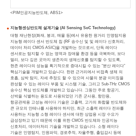
<PIM인공지능반도체, ABS1>
지능형센싱반도체 설계기술 (AI Sensing SoC Technology)
대형 재난현장(화재, 붕괴, 매몰 등)에서 유용한 원거리 인명탐지용
지능형 레이다 센서 반도체 칩 (RF 송수신 및 및 레이다 신호처리,
데이터 처리 CMOS ASIC)을 개발하는 것으로서, 단독 레이다
센서로는 탐지할 수 없는 영역과 장애물 환경 등을 극복하여, 보다
멀리, 보다 깊은 곳까지 생존자의 생체신호를 탐지할 수 있도록,
현존 레이다의 성능을 획기적으로 증대시킬 수 있는 “분산 레이다”
핵심기술을 개발하고 있습니다. 한편 근거리에서 비접촉 생체 의
호흡, 심박 탐지, 자세 추정도 할 수 있으며 사물의 분광 이미징을
완성할 수 있는 레이다 부품 및 시스템 기술, 그리고 Sub-THz CMOS
송수신 핵심 반도체를 개발하고 있습니다. 그동안 주로 항공기,
선박을 식별하는 용도로 사용되었던 기존 군사용, 항만용,
항공관제용 고성능 레이다 기술은 고출력, 고가의 화합물 반도체와
큰 규모의 안테나를 사용해야 하지만, 최근 소출력 레이다 전파를
사용하는 지능형 소형 레이다 센서에 대한 상업용 시장 수요가
급성장하고 있기 때문에 이를 위한 CMOS 반도체와 인공지능
신호처리, 데이터처리 기술을 개발하고 있습니다. 소형 레이다
기술은 인명탐지, 인원파악, 경로추적, 자율주행, 출입감시 등에