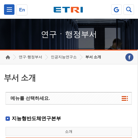
본문 바로가기
주요메뉴 바로가기
하단메뉴 바로가기
En
연구ㆍ행정부서
연구·행정부서
인공지능연구소
부서 소개
부서 소개
메뉴를 선택하세요.
지능형반도체연구본부
소개