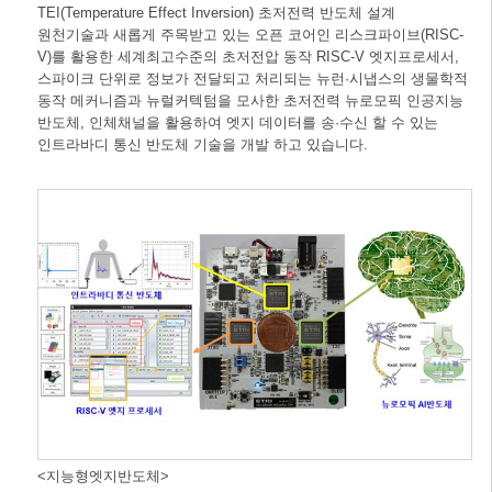
TEI(Temperature Effect Inversion) 초저전력 반도체 설계
원천기술과 새롭게 주목받고 있는 오픈 코어인 리스크파이브(RISC-
V)를 활용한 세계최고수준의 초저전압 동작 RISC-V 엣지프로세서,
스파이크 단위로 정보가 전달되고 처리되는 뉴런·시냅스의 생물학적
동작 메커니즘과 뉴럴커텍텀을 모사한 초저전력 뉴로모픽 인공지능
반도체, 인체채널을 활용하여 엣지 데이터를 송·수신 할 수 있는
인트라바디 통신 반도체 기술을 개발 하고 있습니다.
<지능형엣지반도체>