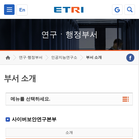
본문 바로가기
주요메뉴 바로가기
하단메뉴 바로가기
En
연구ㆍ행정부서
연구·행정부서
인공지능연구소
부서 소개
부서 소개
메뉴를 선택하세요.
사이버보안연구본부
소개