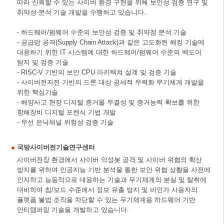
따라 신뢰할 수 있는 사이버 환경 구현을 위해 보안성 검증 연구 및
취약성 분석 기술 개발을 수행하고 있습니다.
- 하드웨어/펌웨어 수준의 보안성 검증 및 취약점 분석 기술
- 공급망 공격(Supply Chain Attack)과 같은 고도화된 해킹 기술에
대응하기 위한 IT 시스템에 대한 하드웨어/펌웨어 수준의 백도어
탐지 및 검증 기술
- RISC-V 기반의 보안 CPU 아키텍쳐 설계 및 검증 기술
- 사이버전자전 기반의 드론 대상 공세적 무력화 무기체계 개발을
위한 핵심기술
- 해양사고 현장 디지털 증거물 무결성 및 증거능력 확보를 위한
항해장비 디지털 포렌식 기법 개발
- 무선 은닉채널 위험성 검증 기술
국방사이버전기술연구센터
사이버전장 환경에서 사이버 악성봇 공격 및 사이버 위협의 확산
방지를 위하여 인공지능 기반 분석을 통한 보안 위협 상황을 사전에
인지하고 능동적으로 대응하는 기술과 무기체계의 분실 및 탈취에
대비하여 칩/보드 수준에서 정보 유출 방지 및 비인가 사용자의
플랫폼 불법 조작을 차단할 수 있는 무기체계용 하드웨어 기반
안티탬퍼링 기술을 개발하고 있습니다.