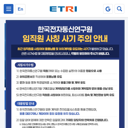
본문 바로가기
주요메뉴 바로가기
En
지식공유
ETRI 오픈소스
플랫폼
거버넌스 대응
발간자료