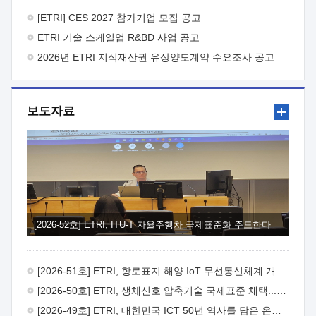
바랍니다.
2026년 8월 한국전자통신연구원장
1. 추진개요

추진목적: ETRI 인력을 기업현장에 파견. 기술지원을
[ETRI] CES 2027 참가기업 모집 공고
실시함으로써 ETRI 개발기술의 사업화를 지원하여
ETRI 기술 스케일업 R&BD 사업 공고
사업화성과를 극대화하고, 지원기업을 강견기업으로 육성하고자
함.
2026년 ETRI 지식재산권 유상양도계약 수요조사 공고
 신청자격: ETRI 협력기업 및 일반 ICT 중소기업*
협력기업: ETRI 창업/연구소기업, 기술이전/출자기업 등 ETRI
개발기술을 사업화하고자 하는 기업
 파견기간: 1년 이상
[최대 3년까지 연속지원 가능]* 연속지원은 지원완료 시점에서
보도자료
당해 지원실적과 차기 지원계획을 평가하여 결정
 기업부담:
연구인력 연봉기준 30 ~ 40%* (1년차) 연봉의 30%, (2 ~ 3년차)
연봉의 40%
 추진일정(1)희망기업 신청/접수(2)희망인력-
희망기업 매칭(3)현장조사/ 선정(심의)(4)협약체결(5)
기업파견8월 3일 ~ 14일
8월 17일 ~ 26일
9월초순
9월 중순
10월 이후* 상기일정은 희망인력-희망기업간 매칭 원활시를
가정한 것으로 상황에 따라 상당기간 일정이 지연될 수 있음. **
(1)희망인력-희망기업간 적합성이 낮다고 판단되거나, (2)
희망인력이 파견의사를 철회할 경우 후속 절차가 진행되지 않을
[2026-52호] ETRI, ITU-T 자율주행차 국제표준화 주도한다
수 있음.2. 현장지원 희망인력 및 상세이력
 희망인력
목록기술분야연구인력번호지원가능 기술반도체/
전자소자A반도체 소자(trasistor/diode) 제작 공정 전자소자 제작
[2026-51호] ETRI, 항로표지 해양 IoT 무선통신체계 개발 나선다
공정(FET / SBD 등 )유기물 반도체 소재 및 소자 설계, 합성 및
제작바이오센서 설계/제작토양/수질/가스 센서 설계/
[2026-50호] ETRI, 생체신호 압축기술 국제표준 채택...의료 AI 시대 연다
제작광소자응용B광 센서 및 응용 시스템시스템 제어 및 데이터
[2026-49호] ETRI, 대한민국 ICT 50년 역사를 담은 온라인 50년사 공개
처리FPGA 제어, VHDL 프로그램 개발Labview, Python, C