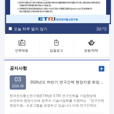
ETRI Insight
ETRI Journal
전자통신동향분석
ETRI 웹진
ETRI 간행물
전자도서관
[닫기]
오늘 하루 열지 않기
인력채용
입찰공고
공동/위탁
공지사항
03
2026년도 하반기 연구인력 현장지원 희망기업 신청/접수
2026.08
한국전자통신연구원(ETRI)은 ETRI 연구인력을 기업현장에
파견하여 현장수요에 맞추어 기술사업화를 지원하는 『연구인력
현장지원』프로그램을 운영하고 있습니다.이에 연구인력의
지원을 희망하는 중소.중견기업에서는 신청하여 주시기