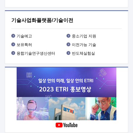
프로그램 개발
 상세이력ㅇ(붙 임1) 대상인력 A 상세이력ㅇ(붙
임2) 대상인력 B 상세이력
3. 신청방법 및 향후일정 등

신청방법: 이메일 (verdi@etri.re.kr)* <별첨양식>을 작성하여
기술사업화플랫폼/기술이전
제출
 문 의 처: ETRI사업화본부 기업성장지원부
기업성장지원전략실ㅇ오경석 책임 연구원 (T. 042-860-5076,
verdi@etri.re.kr)
 제출양식
ㅇ(별첨양식) ETRI연구인력
기술예고
중소기업 지원
현장지원 신청서 (기업)
보유특허
이전가능 기술
융합기술연구생산센터
반도체실험실