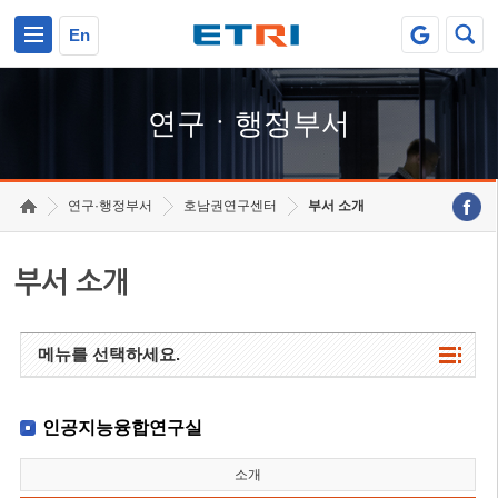
본문 바로가기
주요메뉴 바로가기
하단메뉴 바로가기
En
연구ㆍ행정부서
연구·행정부서
호남권연구센터
부서 소개
부서 소개
메뉴를 선택하세요.
인공지능융합연구실
소개