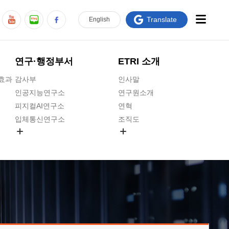
Translate
En
glish
연구·행정부서
ETRI 소개
급효과
감사부
인사말
인공지능연구소
연구원소개
피지컬AI연구소
연혁
입체통신연구소
조직도
공간미디어연구소
기타 공개정보
ADX융합연구소
원규 제·개정 예고
ICT전략연구소
연구원 고객헌장
인공지능안전연구소
ETRI CI
우주항공반도체전략연구단
주요업무연락처
대경권연구본부
찾아오시는길
호남권연구본부