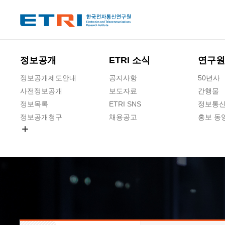
본문 바로가기
주요메뉴 바로가기
하단메뉴 바로가기
정보공개
ETRI 소식
연구원
정보공개제도안내
공지사항
50년사
사전정보공개
보도자료
간행물
정보목록
ETRI SNS
정보통신
정보공개청구
채용공고
홍보 동
경영공시
공공데이터개방
사업실명제