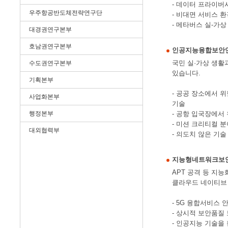
- 데이터 프라이버
우주항공반도체전략연구단
- 비대면 서비스 
- 메타버스 실-가
대경권연구본부
호남권연구본부
인공지능융합보안
국민 실·가상 생활
수도권연구본부
있습니다.
기획본부
- 공공 장소에서 
사업화본부
기술
행정본부
- 공항 입국장에서
- 미션 크리티컬 
대외협력부
- 의도치 않은 기
지능형네트워크보
APT 공격 등 지
클라우드 네이티브 
- 5G 융합서비스
- 상시적 보안품질
- 인공지능 기술을 