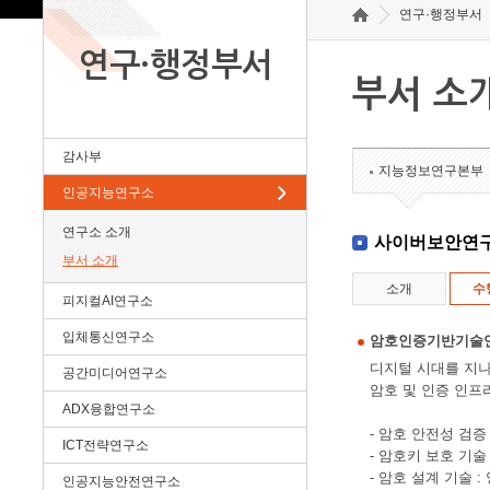
연구·행정부서
연구·행정부서
부서 소
감사부
지능정보연구본부
인공지능연구소
연구소 소개
사이버보안연
부서 소개
소개
수
피지컬AI연구소
입체통신연구소
암호인증기반기술
디지털 시대를 지나
공간미디어연구소
암호 및 인증 인프
ADX융합연구소
- 암호 안전성 검
ICT전략연구소
- 암호키 보호 기술
- 암호 설계 기술
인공지능안전연구소