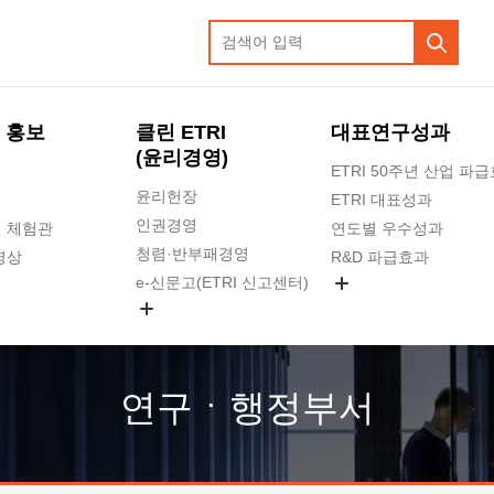
 홍보
클린 ETRI
대표연구성과
(윤리경영)
ETRI 50주년 산업 파
윤리헌장
ETRI 대표성과
인권경영
 체험관
연도별 우수성과
청렴·반부패경영
영상
R&D 파급효과
e-신문고(ETRI 신고센터)
지식공유플랫폼
공익신고
청렴포털 신고
고객의소리
연구ㆍ행정부서
수의계약 현황
부패징계 현황
감사결과공개