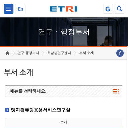
본문 바로가기
주요메뉴 바로가기
하단메뉴 바로가기
En
연구ㆍ행정부서
연구·행정부서
호남권연구센터
부서 소개
부서 소개
메뉴를 선택하세요.
엣지컴퓨팅응용서비스연구실
소개