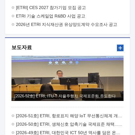
바랍니다.
2026년 8월 한국전자통신연구원장
1. 추진개요

추진목적: ETRI 인력을 기업현장에 파견. 기술지원을
[ETRI] CES 2027 참가기업 모집 공고
실시함으로써 ETRI 개발기술의 사업화를 지원하여
ETRI 기술 스케일업 R&BD 사업 공고
사업화성과를 극대화하고, 지원기업을 강견기업으로 육성하고자
함.
2026년 ETRI 지식재산권 유상양도계약 수요조사 공고
 신청자격: ETRI 협력기업 및 일반 ICT 중소기업*
협력기업: ETRI 창업/연구소기업, 기술이전/출자기업 등 ETRI
개발기술을 사업화하고자 하는 기업
 파견기간: 1년 이상
[최대 3년까지 연속지원 가능]* 연속지원은 지원완료 시점에서
보도자료
당해 지원실적과 차기 지원계획을 평가하여 결정
 기업부담:
연구인력 연봉기준 30 ~ 40%* (1년차) 연봉의 30%, (2 ~ 3년차)
연봉의 40%
 추진일정(1)희망기업 신청/접수(2)희망인력-
희망기업 매칭(3)현장조사/ 선정(심의)(4)협약체결(5)
기업파견8월 3일 ~ 14일
8월 17일 ~ 26일
9월초순
9월 중순
10월 이후* 상기일정은 희망인력-희망기업간 매칭 원활시를
가정한 것으로 상황에 따라 상당기간 일정이 지연될 수 있음. **
(1)희망인력-희망기업간 적합성이 낮다고 판단되거나, (2)
희망인력이 파견의사를 철회할 경우 후속 절차가 진행되지 않을
[2026-52호] ETRI, ITU-T 자율주행차 국제표준화 주도한다
수 있음.2. 현장지원 희망인력 및 상세이력
 희망인력
목록기술분야연구인력번호지원가능 기술반도체/
전자소자A반도체 소자(trasistor/diode) 제작 공정 전자소자 제작
[2026-51호] ETRI, 항로표지 해양 IoT 무선통신체계 개발 나선다
공정(FET / SBD 등 )유기물 반도체 소재 및 소자 설계, 합성 및
제작바이오센서 설계/제작토양/수질/가스 센서 설계/
[2026-50호] ETRI, 생체신호 압축기술 국제표준 채택...의료 AI 시대 연다
제작광소자응용B광 센서 및 응용 시스템시스템 제어 및 데이터
[2026-49호] ETRI, 대한민국 ICT 50년 역사를 담은 온라인 50년사 공개
처리FPGA 제어, VHDL 프로그램 개발Labview, Python, C