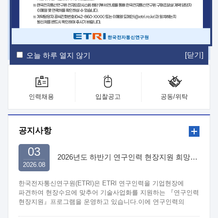
ETRI Insight
ETRI Journal
전자통신동향분석
ETRI 웹진
ETRI 간행물
전자도서관
[닫기]
오늘 하루 열지 않기
인력채용
입찰공고
공동/위탁
공지사항
03
2026년도 하반기 연구인력 현장지원 희망기업 신청/접수
2026.08
한국전자통신연구원(ETRI)은 ETRI 연구인력을 기업현장에
파견하여 현장수요에 맞추어 기술사업화를 지원하는 『연구인력
현장지원』프로그램을 운영하고 있습니다.이에 연구인력의
지원을 희망하는 중소.중견기업에서는 신청하여 주시기