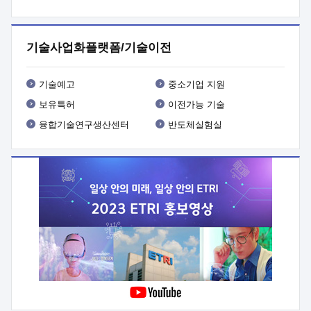
프로그램 개발
 상세이력ㅇ(붙 임1) 대상인력 A 상세이력ㅇ(붙
임2) 대상인력 B 상세이력
3. 신청방법 및 향후일정 등

신청방법: 이메일 (verdi@etri.re.kr)* <별첨양식>을 작성하여
기술사업화플랫폼/기술이전
제출
 문 의 처: ETRI사업화본부 기업성장지원부
기업성장지원전략실ㅇ오경석 책임 연구원 (T. 042-860-5076,
verdi@etri.re.kr)
 제출양식
ㅇ(별첨양식) ETRI연구인력
기술예고
중소기업 지원
현장지원 신청서 (기업)
보유특허
이전가능 기술
융합기술연구생산센터
반도체실험실