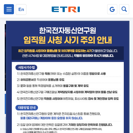
본문 바로가기
주요메뉴 바로가기
En
지식공유
ETRI 오픈소스
플랫폼
거버넌스 대응
발간자료