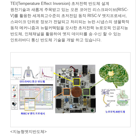
TEI(Temperature Effect Inversion) 초저전력 반도체 설계
원천기술과 새롭게 주목받고 있는 오픈 코어인 리스크파이브(RISC-
V)를 활용한 세계최고수준의 초저전압 동작 RISC-V 엣지프로세서,
스파이크 단위로 정보가 전달되고 처리되는 뉴런·시냅스의 생물학적
동작 메커니즘과 뉴럴커텍텀을 모사한 초저전력 뉴로모픽 인공지능
반도체, 인체채널을 활용하여 엣지 데이터를 송·수신 할 수 있는
인트라바디 통신 반도체 기술을 개발 하고 있습니다.
<지능형엣지반도체>