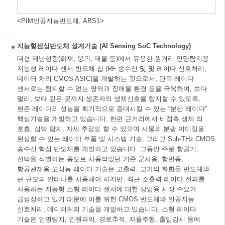
<PIM인공지능반도체, ABS1>
지능형센싱반도체 설계기술 (AI Sensing SoC Technology)
대형 재난현장(화재, 붕괴, 매몰 등)에서 유용한 원거리 인명탐지용
지능형 레이다 센서 반도체 칩 (RF 송수신 및 및 레이다 신호처리,
데이터 처리 CMOS ASIC)을 개발하는 것으로서, 단독 레이다
센서로는 탐지할 수 없는 영역과 장애물 환경 등을 극복하여, 보다
멀리, 보다 깊은 곳까지 생존자의 생체신호를 탐지할 수 있도록,
현존 레이다의 성능을 획기적으로 증대시킬 수 있는 “분산 레이다”
핵심기술을 개발하고 있습니다. 한편 근거리에서 비접촉 생체 의
호흡, 심박 탐지, 자세 추정도 할 수 있으며 사물의 분광 이미징을
완성할 수 있는 레이다 부품 및 시스템 기술, 그리고 Sub-THz CMOS
송수신 핵심 반도체를 개발하고 있습니다. 그동안 주로 항공기,
선박을 식별하는 용도로 사용되었던 기존 군사용, 항만용,
항공관제용 고성능 레이다 기술은 고출력, 고가의 화합물 반도체와
큰 규모의 안테나를 사용해야 하지만, 최근 소출력 레이다 전파를
사용하는 지능형 소형 레이다 센서에 대한 상업용 시장 수요가
급성장하고 있기 때문에 이를 위한 CMOS 반도체와 인공지능
신호처리, 데이터처리 기술을 개발하고 있습니다. 소형 레이다
기술은 인명탐지, 인원파악, 경로추적, 자율주행, 출입감시 등에