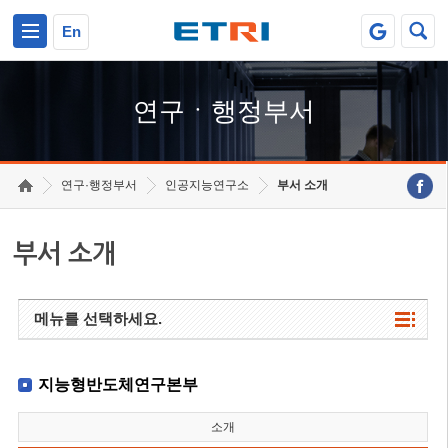
본문 바로가기
주요메뉴 바로가기
하단메뉴 바로가기
En
연구ㆍ행정부서
연구·행정부서
인공지능연구소
부서 소개
부서 소개
메뉴를 선택하세요.
지능형반도체연구본부
소개