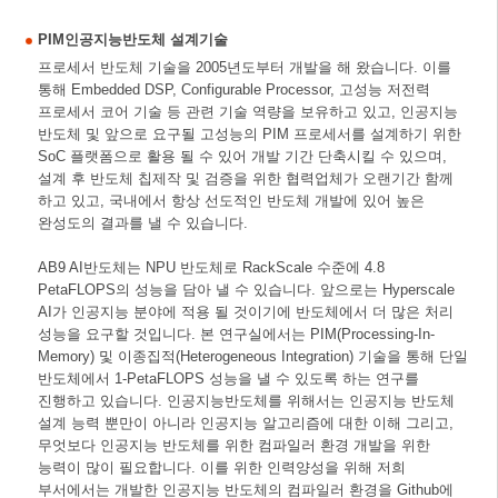
PIM인공지능반도체 설계기술
프로세서 반도체 기술을 2005년도부터 개발을 해 왔습니다. 이를
통해 Embedded DSP, Configurable Processor, 고성능 저전력
프로세서 코어 기술 등 관련 기술 역량을 보유하고 있고, 인공지능
반도체 및 앞으로 요구될 고성능의 PIM 프로세서를 설계하기 위한
SoC 플랫폼으로 활용 될 수 있어 개발 기간 단축시킬 수 있으며,
설계 후 반도체 칩제작 및 검증을 위한 협력업체가 오랜기간 함께
하고 있고, 국내에서 항상 선도적인 반도체 개발에 있어 높은
완성도의 결과를 낼 수 있습니다.
AB9 AI반도체는 NPU 반도체로 RackScale 수준에 4.8
PetaFLOPS의 성능을 담아 낼 수 있습니다. 앞으로는 Hyperscale
AI가 인공지능 분야에 적용 될 것이기에 반도체에서 더 많은 처리
성능을 요구할 것입니다. 본 연구실에서는 PIM(Processing-In-
Memory) 및 이종집적(Heterogeneous Integration) 기술을 통해 단일
반도체에서 1-PetaFLOPS 성능을 낼 수 있도록 하는 연구를
진행하고 있습니다. 인공지능반도체를 위해서는 인공지능 반도체
설계 능력 뿐만이 아니라 인공지능 알고리즘에 대한 이해 그리고,
무엇보다 인공지능 반도체를 위한 컴파일러 환경 개발을 위한
능력이 많이 필요합니다. 이를 위한 인력양성을 위해 저희
부서에서는 개발한 인공지능 반도체의 컴파일러 환경을 Github에