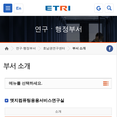
본문 바로가기
주요메뉴 바로가기
하단메뉴 바로가기
En
연구ㆍ행정부서
연구·행정부서
호남권연구센터
부서 소개
부서 소개
메뉴를 선택하세요.
엣지컴퓨팅응용서비스연구실
소개