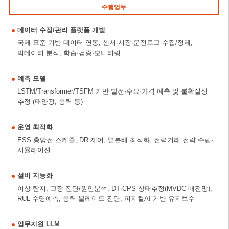
수행업무
데이터 수집/관리 플랫폼 개발
국제 표준 기반 데이터 연동, 센서·시장·운전로그 수집/정제,
빅데이터 분석, 학습·검증·모니터링
예측 모델
LSTM/Transformer/TSFM 기반 발전·수요·가격 예측 및 불확실성
추정 (태양광, 풍력 등)
운영 최적화
ESS 충방전 스케줄, DR 제어, 열분배 최적화, 전력거래 전략 수립·
시뮬레이션
설비 지능화
이상 탐지, 고장 진단/원인분석, DT·CPS 상태추정(MVDC 배전망),
RUL 수명예측, 풍력 블레이드 진단, 피지컬AI 기반 유지보수
업무지원 LLM