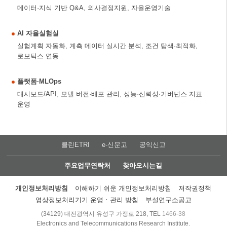
데이터·지식 기반 Q&A, 의사결정지원, 자율운영기술
AI 자율실험실
실험계획 자동화, 계측 데이터 실시간 분석, 조건 탐색·최적화,
로보틱스 연동
플랫폼·MLOps
대시보드/API, 모델 버전·배포 관리, 성능·신뢰성·거버넌스 지표
운영
클린ETRI
e-신문고
공익신고
주요업무연락처
찾아오시는길
개인정보처리방침
이해하기 쉬운 개인정보처리방침
저작권정책
영상정보처리기기 운영ㆍ관리 방침
부설연구소공고
(34129) 대전광역시 유성구 가정로 218, TEL
1466-38
Electronics and Telecommunications Research Institute.