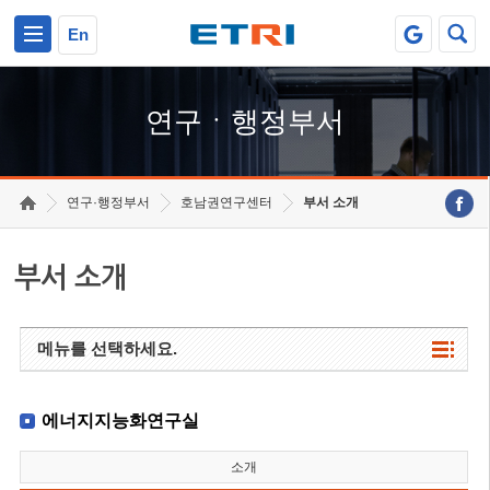
본문 바로가기
주요메뉴 바로가기
하단메뉴 바로가기
En
연구ㆍ행정부서
연구·행정부서
호남권연구센터
부서 소개
부서 소개
메뉴를 선택하세요.
에너지지능화연구실
소개