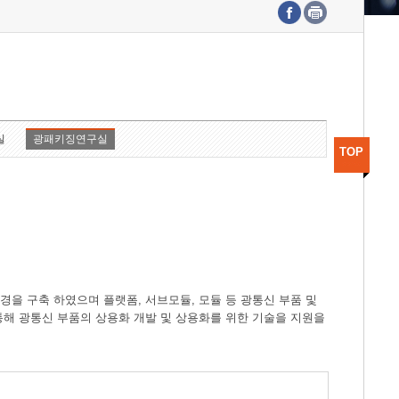
수도권연구본부
기획본부
사업화본부
행정본부
대외협력부
실
광패키징연구실
TOP
경을 구축 하였으며 플랫폼, 서브모듈, 모듈 등 광통신 부품 및
 통해 광통신 부품의 상용화 개발 및 상용화를 위한 기술을 지원을