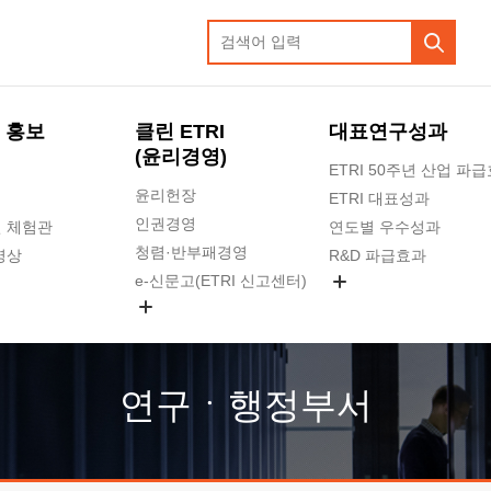
 홍보
클린 ETRI
대표연구성과
(윤리경영)
ETRI 50주년 산업 파
윤리헌장
ETRI 대표성과
인권경영
 체험관
연도별 우수성과
청렴·반부패경영
영상
R&D 파급효과
e-신문고(ETRI 신고센터)
지식공유플랫폼
공익신고
청렴포털 신고
고객의소리
연구ㆍ행정부서
수의계약 현황
부패징계 현황
감사결과공개