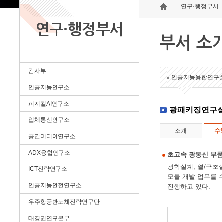
연구·행정부서
연구·행정부서
부서 소
감사부
인공지능융합연구
인공지능연구소
피지컬AI연구소
광패키징연구
입체통신연구소
소개
수
공간미디어연구소
ADX융합연구소
초고속 광통신 부품
광학설계, 열/구조
ICT전략연구소
모듈 개발 업무를 
인공지능안전연구소
진행하고 있다.
우주항공반도체전략연구단
대경권연구본부