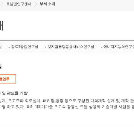
호남권연구센터
부서 소개
개
실
광ICT융합연구실
엣지컴퓨팅응용서비스연구실
에너지지능화연구
실
행업무
 및 광모듈 개발
설계, 초고주파 회로설계, 패키징 공정 등으로 구성된 다학제적 설계 및 제작 환
수행 하고 있다. 특히 100기가급 초고속 광통신 모듈 상용화 기술개발 사업을