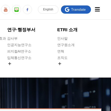
Translate
En
glish
연구·행정부서
ETRI 소개
급효과
감사부
인사말
인공지능연구소
연구원소개
피지컬AI연구소
연혁
입체통신연구소
조직도
공간미디어연구소
기타 공개정보
ADX융합연구소
원규 제·개정 예고
ICT전략연구소
연구원 고객헌장
인공지능안전연구소
ETRI CI
우주항공반도체전략연구단
주요업무연락처
대경권연구본부
찾아오시는길
호남권연구본부