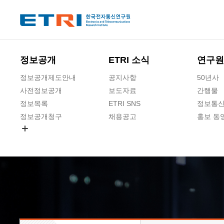
본문 바로가기
주요메뉴 바로가기
하단메뉴 바로가기
정보공개
ETRI 소식
연구원
정보공개제도안내
공지사항
50년사
사전정보공개
보도자료
간행물
정보목록
ETRI SNS
정보통신
정보공개청구
채용공고
홍보 동
경영공시
공공데이터개방
사업실명제