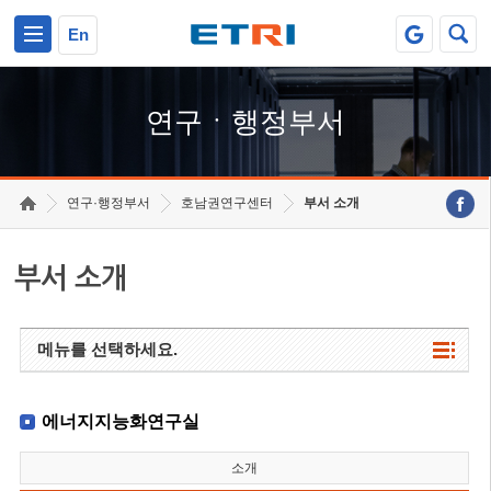
본문 바로가기
주요메뉴 바로가기
하단메뉴 바로가기
En
연구ㆍ행정부서
연구·행정부서
호남권연구센터
부서 소개
부서 소개
메뉴를 선택하세요.
에너지지능화연구실
소개