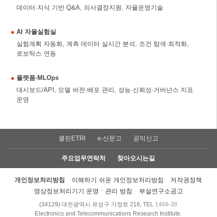
데이터·지식 기반 Q&A, 의사결정지원, 자율운영기술
AI 자율실험실
실험계획 자동화, 계측 데이터 실시간 분석, 조건 탐색·최적화,
로보틱스 연동
플랫폼·MLOps
대시보드/API, 모델 버전·배포 관리, 성능·신뢰성·거버넌스 지표
운영
클린ETRI
e-신문고
공익신고
주요업무연락처
찾아오시는길
개인정보처리방침
이해하기 쉬운 개인정보처리방침
저작권정책
영상정보처리기기 운영ㆍ관리 방침
부설연구소공고
(34129) 대전광역시 유성구 가정로 218, TEL
1466-38
Electronics and Telecommunications Research Institute.