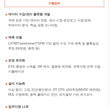
수행업무
데이터 수집/관리 플랫폼 개발
국제 표준 기반 데이터 연동, 센서·시장·운전로그 수집/정제,
빅데이터 분석, 학습·검증·모니터링
예측 모델
LSTM/Transformer/TSFM 기반 발전·수요·가격 예측 및 불확실성
추정 (태양광, 풍력 등)
운영 최적화
ESS 충방전 스케줄, DR 제어, 열분배 최적화, 전력거래 전략 수립·
시뮬레이션
설비 지능화
이상 탐지, 고장 진단/원인분석, DT·CPS 상태추정(MVDC 배전망),
RUL 수명예측, 풍력 블레이드 진단, 피지컬AI 기반 유지보수
업무지원 LLM