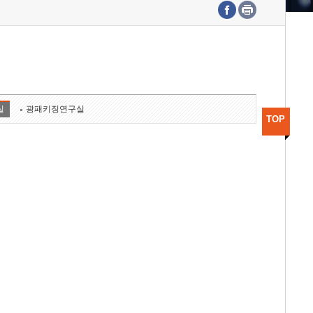
수도권연구본부
기획본부
사업화본부
행정본부
대외협력부
실
광패키징연구실
TOP