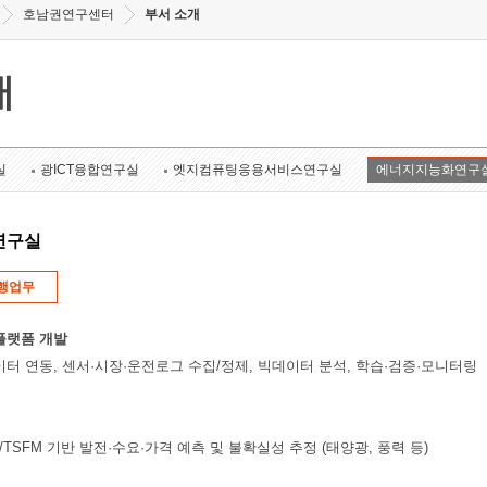
호남권연구센터
부서 소개
개
실
광ICT융합연구실
엣지컴퓨팅응용서비스연구실
에너지지능화연구
연구실
행업무
플랫폼 개발
이터 연동, 센서·시장·운전로그 수집/정제, 빅데이터 분석, 학습·검증·모니터링
rmer/TSFM 기반 발전·수요·가격 예측 및 불확실성 추정 (태양광, 풍력 등)