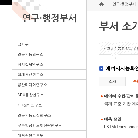
연구·행정부서
연구·행정부서
부서 소
감사부
인공지능융합연구
인공지능연구소
피지컬AI연구소
에너지지능화
입체통신연구소
소개
수
공간미디어연구소
ADX융합연구소
데이터 수집/관리 
국제 표준 기반 데
ICT전략연구소
인공지능안전연구소
예측 모델
우주항공반도체전략연구단
LSTM/Transfo
대경권연구본부