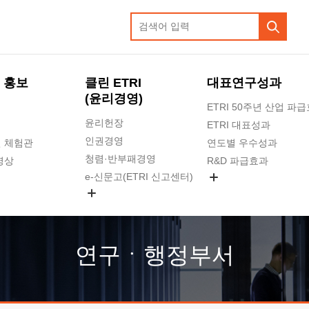
 홍보
클린 ETRI
대표연구성과
(윤리경영)
ETRI 50주년 산업 파
윤리헌장
ETRI 대표성과
인권경영
 체험관
연도별 우수성과
청렴·반부패경영
영상
R&D 파급효과
e-신문고(ETRI 신고센터)
지식공유플랫폼
공익신고
청렴포털 신고
고객의소리
연구ㆍ행정부서
수의계약 현황
부패징계 현황
감사결과공개