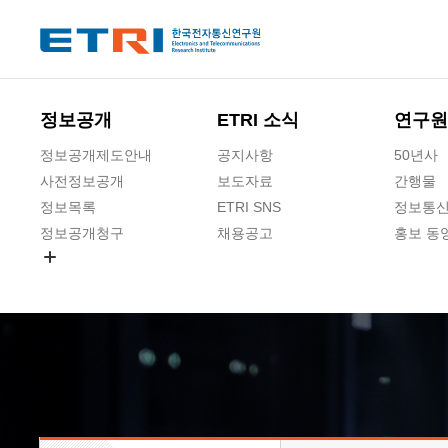
본문 바로가기
주요메뉴 바로가기
하단메뉴 바로가기
정보공개
ETRI 소식
연구원
정보공개제도안내
공지사항
50년사
사전정보공개
보도자료
간행물
정보목록
ETRI SNS
정보통신
정보공개청구
채용공고
홍보 동
경영공시
공공데이터개방
사업실명제