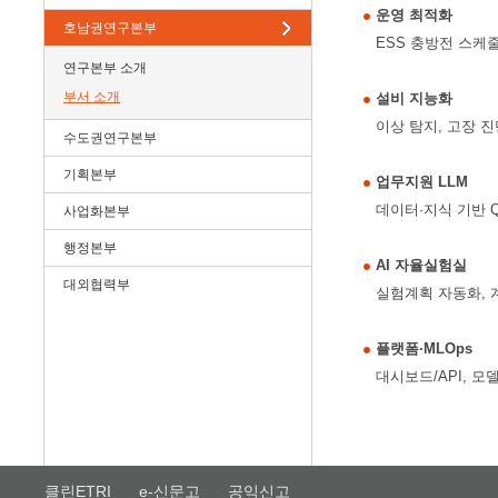
운영 최적화
호남권연구본부
ESS 충방전 스케줄
연구본부 소개
부서 소개
설비 지능화
이상 탐지, 고장 진
수도권연구본부
기획본부
업무지원 LLM
데이터·지식 기반 
사업화본부
행정본부
AI 자율실험실
대외협력부
실험계획 자동화, 
플랫폼·MLOps
대시보드/API, 모
클린ETRI
e-신문고
공익신고