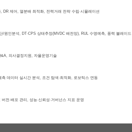
, DR 제어, 열분배 최적화, 전력거래 전략 수립·시뮬레이션
단/원인분석, DT·CPS 상태추정(MVDC 배전망), RUL 수명예측, 풍력 블레이
Q&A, 의사결정지원, 자율운영기술
계측 데이터 실시간 분석, 조건 탐색·최적화, 로보틱스 연동
델 버전·배포 관리, 성능·신뢰성·거버넌스 지표 운영