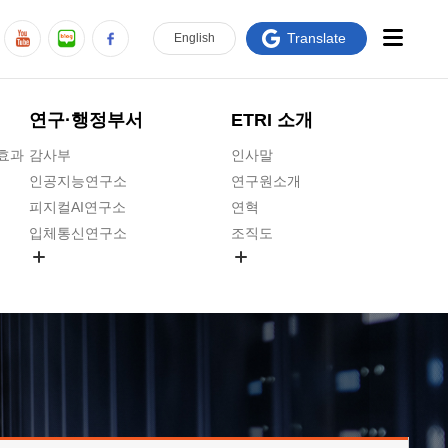
Translate
En
glish
연구·행정부서
ETRI 소개
급효과
감사부
인사말
인공지능연구소
연구원소개
피지컬AI연구소
연혁
입체통신연구소
조직도
공간미디어연구소
기타 공개정보
ADX융합연구소
원규 제·개정 예고
ICT전략연구소
연구원 고객헌장
인공지능안전연구소
ETRI CI
우주항공반도체전략연구단
주요업무연락처
대경권연구본부
찾아오시는길
호남권연구본부