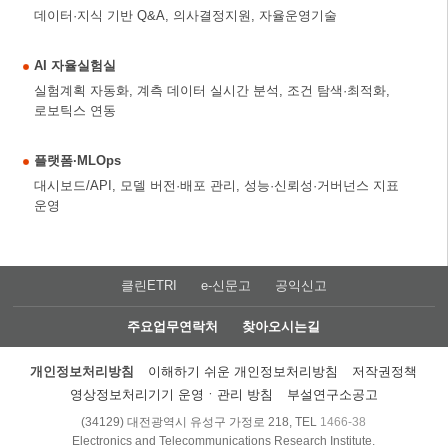
데이터·지식 기반 Q&A, 의사결정지원, 자율운영기술
AI 자율실험실
실험계획 자동화, 계측 데이터 실시간 분석, 조건 탐색·최적화,
로보틱스 연동
플랫폼·MLOps
대시보드/API, 모델 버전·배포 관리, 성능·신뢰성·거버넌스 지표
운영
클린ETRI
e-신문고
공익신고
주요업무연락처
찾아오시는길
개인정보처리방침
이해하기 쉬운 개인정보처리방침
저작권정책
영상정보처리기기 운영ㆍ관리 방침
부설연구소공고
(34129) 대전광역시 유성구 가정로 218, TEL
1466-38
Electronics and Telecommunications Research Institute.