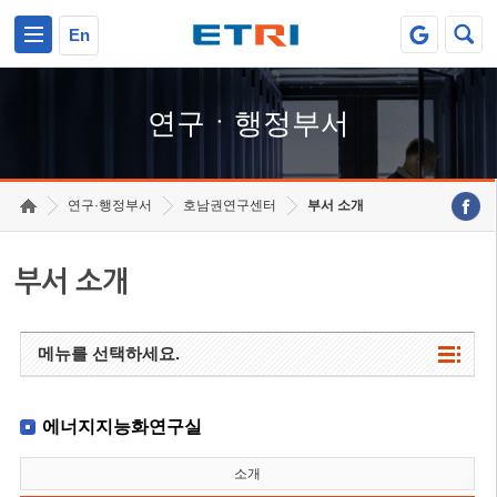
본문 바로가기
주요메뉴 바로가기
하단메뉴 바로가기
En
연구ㆍ행정부서
연구·행정부서
호남권연구센터
부서 소개
부서 소개
메뉴를 선택하세요.
에너지지능화연구실
소개