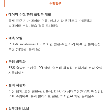
수행업무
데이터 수집/관리 플랫폼 개발
국제 표준 기반 데이터 연동, 센서·시장·운전로그 수집/정제,
빅데이터 분석, 학습·검증·모니터링
예측 모델
LSTM/Transformer/TSFM 기반 발전·수요·가격 예측 및 불확실성
추정 (태양광, 풍력 등)
운영 최적화
ESS 충방전 스케줄, DR 제어, 열분배 최적화, 전력거래 전략 수립·
시뮬레이션
설비 지능화
이상 탐지, 고장 진단/원인분석, DT·CPS 상태추정(MVDC 배전망),
RUL 수명예측, 풍력 블레이드 진단, 피지컬AI 기반 유지보수
업무지원 LLM