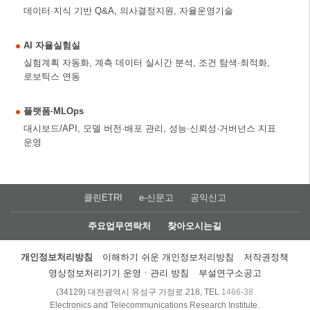
데이터·지식 기반 Q&A, 의사결정지원, 자율운영기술
AI 자율실험실
실험계획 자동화, 계측 데이터 실시간 분석, 조건 탐색·최적화,
로보틱스 연동
플랫폼·MLOps
대시보드/API, 모델 버전·배포 관리, 성능·신뢰성·거버넌스 지표
운영
클린ETRI
e-신문고
공익신고
주요업무연락처
찾아오시는길
개인정보처리방침
이해하기 쉬운 개인정보처리방침
저작권정책
영상정보처리기기 운영ㆍ관리 방침
부설연구소공고
(34129) 대전광역시 유성구 가정로 218, TEL
1466-38
Electronics and Telecommunications Research Institute.