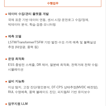
수행업무
데이터 수집/관리 플랫폼 개발
국제 표준 기반 데이터 연동, 센서·시장·운전로그 수집/정제,
빅데이터 분석, 학습·검증·모니터링
예측 모델
LSTM/Transformer/TSFM 기반 발전·수요·가격 예측 및 불확실성
추정 (태양광, 풍력 등)
운영 최적화
ESS 충방전 스케줄, DR 제어, 열분배 최적화, 전력거래 전략 수립·
시뮬레이션
설비 지능화
이상 탐지, 고장 진단/원인분석, DT·CPS 상태추정(MVDC 배전망),
RUL 수명예측, 풍력 블레이드 진단, 피지컬AI 기반 유지보수
업무지원 LLM