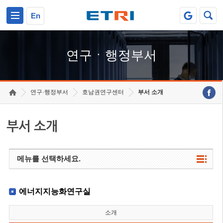
본문 바로가기
주요메뉴 바로가기
하단메뉴 바로가기
En
연구ㆍ행정부서
연구·행정부서
호남권연구센터
부서 소개
부서 소개
메뉴를 선택하세요.
에너지지능화연구실
소개