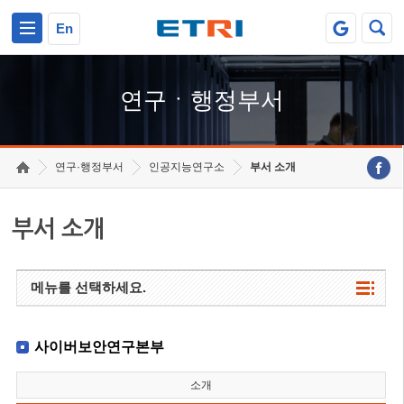
본문 바로가기
주요메뉴 바로가기
하단메뉴 바로가기
En
연구ㆍ행정부서
연구·행정부서
인공지능연구소
부서 소개
부서 소개
메뉴를 선택하세요.
사이버보안연구본부
소개