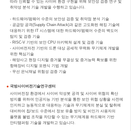
따라 신뢰할 수 있는 사이버 환경 구현을 위해 보안성 검증 연구 및
취약성 분석 기술 개발을 수행하고 있습니다.
- 하드웨어/펌웨어 수준의 보안성 검증 및 취약점 분석 기술
- 공급망 공격(Supply Chain Attack)과 같은 고도화된 해킹 기술에
대응하기 위한 IT 시스템에 대한 하드웨어/펌웨어 수준의 백도어
탐지 및 검증 기술
- RISC-V 기반의 보안 CPU 아키텍쳐 설계 및 검증 기술
- 사이버전자전 기반의 드론 대상 공세적 무력화 무기체계 개발을
위한 핵심기술
- 해양사고 현장 디지털 증거물 무결성 및 증거능력 확보를 위한
항해장비 디지털 포렌식 기법 개발
- 무선 은닉채널 위험성 검증 기술
국방사이버전기술연구센터
사이버전장 환경에서 사이버 악성봇 공격 및 사이버 위협의 확산
방지를 위하여 인공지능 기반 분석을 통한 보안 위협 상황을 사전에
인지하고 능동적으로 대응하는 기술과 무기체계의 분실 및 탈취에
대비하여 칩/보드 수준에서 정보 유출 방지 및 비인가 사용자의
플랫폼 불법 조작을 차단할 수 있는 무기체계용 하드웨어 기반
안티탬퍼링 기술을 개발하고 있습니다.