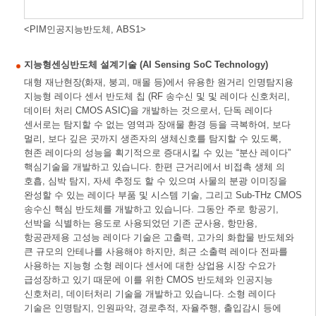
<PIM인공지능반도체, ABS1>
지능형센싱반도체 설계기술 (AI Sensing SoC Technology)
대형 재난현장(화재, 붕괴, 매몰 등)에서 유용한 원거리 인명탐지용
지능형 레이다 센서 반도체 칩 (RF 송수신 및 및 레이다 신호처리,
데이터 처리 CMOS ASIC)을 개발하는 것으로서, 단독 레이다
센서로는 탐지할 수 없는 영역과 장애물 환경 등을 극복하여, 보다
멀리, 보다 깊은 곳까지 생존자의 생체신호를 탐지할 수 있도록,
현존 레이다의 성능을 획기적으로 증대시킬 수 있는 “분산 레이다”
핵심기술을 개발하고 있습니다. 한편 근거리에서 비접촉 생체 의
호흡, 심박 탐지, 자세 추정도 할 수 있으며 사물의 분광 이미징을
완성할 수 있는 레이다 부품 및 시스템 기술, 그리고 Sub-THz CMOS
송수신 핵심 반도체를 개발하고 있습니다. 그동안 주로 항공기,
선박을 식별하는 용도로 사용되었던 기존 군사용, 항만용,
항공관제용 고성능 레이다 기술은 고출력, 고가의 화합물 반도체와
큰 규모의 안테나를 사용해야 하지만, 최근 소출력 레이다 전파를
사용하는 지능형 소형 레이다 센서에 대한 상업용 시장 수요가
급성장하고 있기 때문에 이를 위한 CMOS 반도체와 인공지능
신호처리, 데이터처리 기술을 개발하고 있습니다. 소형 레이다
기술은 인명탐지, 인원파악, 경로추적, 자율주행, 출입감시 등에