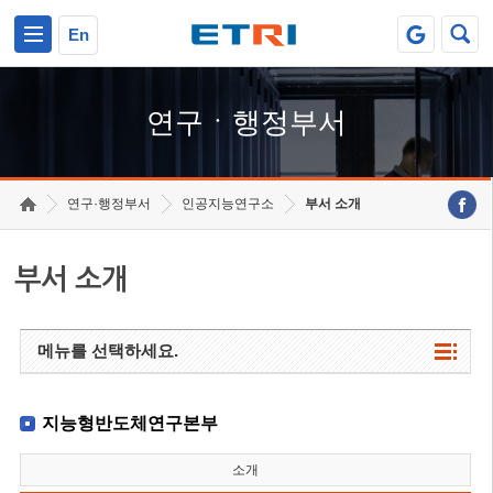
본문 바로가기
주요메뉴 바로가기
하단메뉴 바로가기
En
연구ㆍ행정부서
연구·행정부서
인공지능연구소
부서 소개
부서 소개
메뉴를 선택하세요.
지능형반도체연구본부
소개