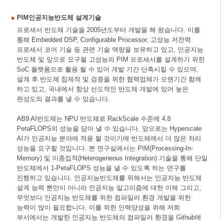
PIM인공지능반도체 설계기술
프로세서 반도체 기술을 2005년도부터 개발을 해 왔습니다. 이를
통해 Embedded DSP, Configurable Processor, 고성능 저전력
프로세서 코어 기술 등 관련 기술 역량을 보유하고 있고, 인공지능
반도체 및 앞으로 요구될 고성능의 PIM 프로세서를 설계하기 위한
SoC 플랫폼으로 활용 될 수 있어 개발 기간 단축시킬 수 있으며,
설계 후 반도체 칩제작 및 검증을 위한 협력업체가 오랜기간 함께
하고 있고, 국내에서 항상 선도적인 반도체 개발에 있어 높은
완성도의 결과를 낼 수 있습니다.
AB9 AI반도체는 NPU 반도체로 RackScale 수준에 4.8
PetaFLOPS의 성능을 담아 낼 수 있습니다. 앞으로는 Hyperscale
AI가 인공지능 분야에 적용 될 것이기에 반도체에서 더 많은 처리
성능을 요구할 것입니다. 본 연구실에서는 PIM(Processing-In-
Memory) 및 이종집적(Heterogeneous Integration) 기술을 통해 단일
반도체에서 1-PetaFLOPS 성능을 낼 수 있도록 하는 연구를
진행하고 있습니다. 인공지능반도체를 위해서는 인공지능 반도체
설계 능력 뿐만이 아니라 인공지능 알고리즘에 대한 이해 그리고,
무엇보다 인공지능 반도체를 위한 컴파일러 환경 개발을 위한
능력이 많이 필요합니다. 이를 위한 인력양성을 위해 저희
부서에서는 개발한 인공지능 반도체의 컴파일러 환경을 Github에