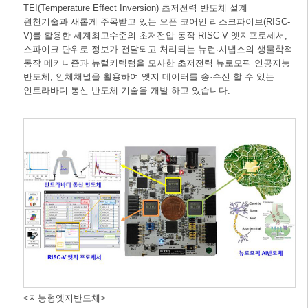
TEI(Temperature Effect Inversion) 초저전력 반도체 설계
원천기술과 새롭게 주목받고 있는 오픈 코어인 리스크파이브(RISC-
V)를 활용한 세계최고수준의 초저전압 동작 RISC-V 엣지프로세서,
스파이크 단위로 정보가 전달되고 처리되는 뉴런·시냅스의 생물학적
동작 메커니즘과 뉴럴커텍텀을 모사한 초저전력 뉴로모픽 인공지능
반도체, 인체채널을 활용하여 엣지 데이터를 송·수신 할 수 있는
인트라바디 통신 반도체 기술을 개발 하고 있습니다.
<지능형엣지반도체>