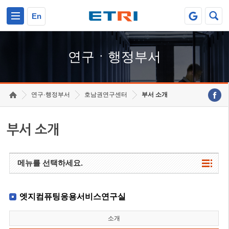
본문 바로가기
주요메뉴 바로가기
하단메뉴 바로가기
En
연구ㆍ행정부서
연구·행정부서
호남권연구센터
부서 소개
부서 소개
메뉴를 선택하세요.
엣지컴퓨팅응용서비스연구실
소개