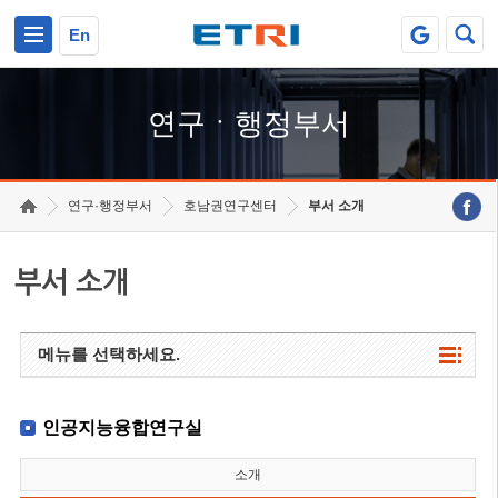
본문 바로가기
주요메뉴 바로가기
하단메뉴 바로가기
En
연구ㆍ행정부서
연구·행정부서
호남권연구센터
부서 소개
부서 소개
메뉴를 선택하세요.
인공지능융합연구실
소개