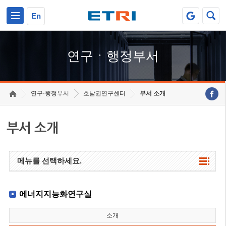
본문 바로가기
주요메뉴 바로가기
하단메뉴 바로가기
En
연구ㆍ행정부서
연구·행정부서
호남권연구센터
부서 소개
부서 소개
메뉴를 선택하세요.
에너지지능화연구실
소개