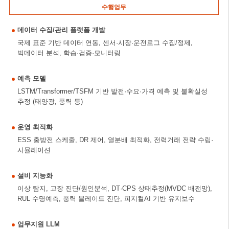
수행업무
데이터 수집/관리 플랫폼 개발
국제 표준 기반 데이터 연동, 센서·시장·운전로그 수집/정제,
빅데이터 분석, 학습·검증·모니터링
예측 모델
LSTM/Transformer/TSFM 기반 발전·수요·가격 예측 및 불확실성
추정 (태양광, 풍력 등)
운영 최적화
ESS 충방전 스케줄, DR 제어, 열분배 최적화, 전력거래 전략 수립·
시뮬레이션
설비 지능화
이상 탐지, 고장 진단/원인분석, DT·CPS 상태추정(MVDC 배전망),
RUL 수명예측, 풍력 블레이드 진단, 피지컬AI 기반 유지보수
업무지원 LLM