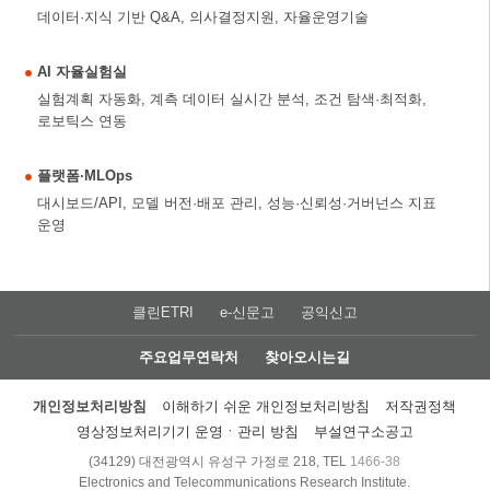
데이터·지식 기반 Q&A, 의사결정지원, 자율운영기술
AI 자율실험실
실험계획 자동화, 계측 데이터 실시간 분석, 조건 탐색·최적화,
로보틱스 연동
플랫폼·MLOps
대시보드/API, 모델 버전·배포 관리, 성능·신뢰성·거버넌스 지표
운영
클린ETRI
e-신문고
공익신고
주요업무연락처
찾아오시는길
개인정보처리방침
이해하기 쉬운 개인정보처리방침
저작권정책
영상정보처리기기 운영ㆍ관리 방침
부설연구소공고
(34129) 대전광역시 유성구 가정로 218, TEL
1466-38
Electronics and Telecommunications Research Institute.