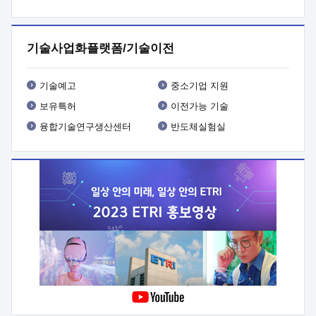
프로그램 개발
 상세이력ㅇ(붙 임1) 대상인력 A 상세이력ㅇ(붙
임2) 대상인력 B 상세이력
3. 신청방법 및 향후일정 등

신청방법: 이메일 (verdi@etri.re.kr)* <별첨양식>을 작성하여
기술사업화플랫폼/기술이전
제출
 문 의 처: ETRI사업화본부 기업성장지원부
기업성장지원전략실ㅇ오경석 책임 연구원 (T. 042-860-5076,
verdi@etri.re.kr)
 제출양식
ㅇ(별첨양식) ETRI연구인력
기술예고
중소기업 지원
현장지원 신청서 (기업)
보유특허
이전가능 기술
융합기술연구생산센터
반도체실험실