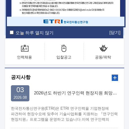
ETRI Insight
ETRI Journal
전자통신동향분석
ETRI 웹진
ETRI 간행물
전자도서관
[닫기]
오늘 하루 열지 않기
인력채용
입찰공고
공동/위탁
공지사항
03
2026년도 하반기 연구인력 현장지원 희망기업 신청/접수
2026.08
한국전자통신연구원(ETRI)은 ETRI 연구인력을 기업현장에
파견하여 현장수요에 맞추어 기술사업화를 지원하는 『연구인력
현장지원』프로그램을 운영하고 있습니다.이에 연구인력의
지원을 희망하는 중소.중견기업에서는 신청하여 주시기