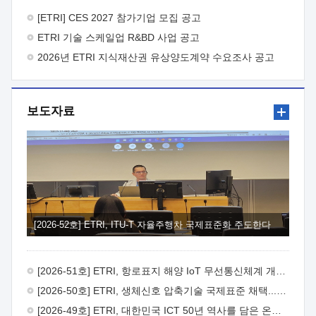
바랍니다.
2026년 8월 한국전자통신연구원장
1. 추진개요

추진목적: ETRI 인력을 기업현장에 파견. 기술지원을
[ETRI] CES 2027 참가기업 모집 공고
실시함으로써 ETRI 개발기술의 사업화를 지원하여
ETRI 기술 스케일업 R&BD 사업 공고
사업화성과를 극대화하고, 지원기업을 강견기업으로 육성하고자
함.
2026년 ETRI 지식재산권 유상양도계약 수요조사 공고
 신청자격: ETRI 협력기업 및 일반 ICT 중소기업*
협력기업: ETRI 창업/연구소기업, 기술이전/출자기업 등 ETRI
개발기술을 사업화하고자 하는 기업
 파견기간: 1년 이상
[최대 3년까지 연속지원 가능]* 연속지원은 지원완료 시점에서
보도자료
당해 지원실적과 차기 지원계획을 평가하여 결정
 기업부담:
연구인력 연봉기준 30 ~ 40%* (1년차) 연봉의 30%, (2 ~ 3년차)
연봉의 40%
 추진일정(1)희망기업 신청/접수(2)희망인력-
희망기업 매칭(3)현장조사/ 선정(심의)(4)협약체결(5)
기업파견8월 3일 ~ 14일
8월 17일 ~ 26일
9월초순
9월 중순
10월 이후* 상기일정은 희망인력-희망기업간 매칭 원활시를
가정한 것으로 상황에 따라 상당기간 일정이 지연될 수 있음. **
(1)희망인력-희망기업간 적합성이 낮다고 판단되거나, (2)
희망인력이 파견의사를 철회할 경우 후속 절차가 진행되지 않을
[2026-52호] ETRI, ITU-T 자율주행차 국제표준화 주도한다
수 있음.2. 현장지원 희망인력 및 상세이력
 희망인력
목록기술분야연구인력번호지원가능 기술반도체/
전자소자A반도체 소자(trasistor/diode) 제작 공정 전자소자 제작
[2026-51호] ETRI, 항로표지 해양 IoT 무선통신체계 개발 나선다
공정(FET / SBD 등 )유기물 반도체 소재 및 소자 설계, 합성 및
제작바이오센서 설계/제작토양/수질/가스 센서 설계/
[2026-50호] ETRI, 생체신호 압축기술 국제표준 채택...의료 AI 시대 연다
제작광소자응용B광 센서 및 응용 시스템시스템 제어 및 데이터
[2026-49호] ETRI, 대한민국 ICT 50년 역사를 담은 온라인 50년사 공개
처리FPGA 제어, VHDL 프로그램 개발Labview, Python, C