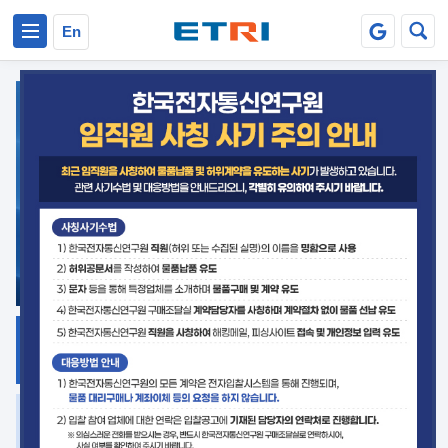
본문 바로가기
주요메뉴 바로가기
En
지식공유
ETRI 오픈소스
플랫폼
거버넌스 대응
발간자료