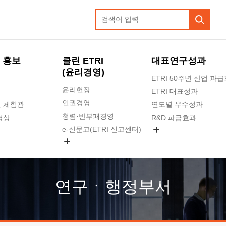
 홍보
클린 ETRI
대표연구성과
(윤리경영)
ETRI 50주년 산업 파
윤리헌장
ETRI 대표성과
인권경영
 체험관
연도별 우수성과
청렴·반부패경영
영상
R&D 파급효과
e-신문고(ETRI 신고센터)
지식공유플랫폼
공익신고
청렴포털 신고
고객의소리
연구ㆍ행정부서
수의계약 현황
부패징계 현황
감사결과공개