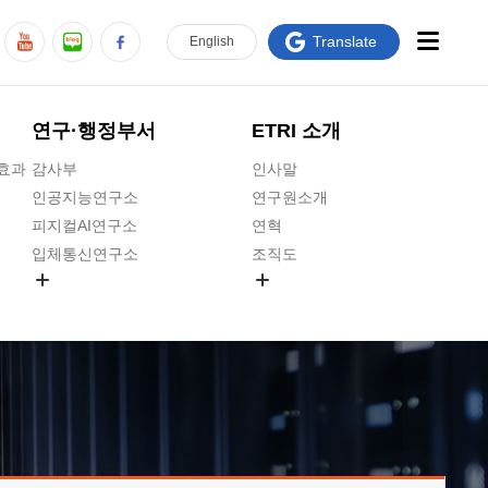
Translate
En
glish
연구·행정부서
ETRI 소개
급효과
감사부
인사말
인공지능연구소
연구원소개
피지컬AI연구소
연혁
입체통신연구소
조직도
공간미디어연구소
기타 공개정보
ADX융합연구소
원규 제·개정 예고
ICT전략연구소
연구원 고객헌장
인공지능안전연구소
ETRI CI
우주항공반도체전략연구단
주요업무연락처
대경권연구본부
찾아오시는길
호남권연구본부