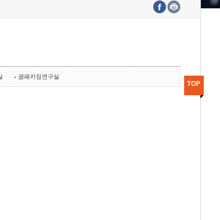
수도권연구본부
기획본부
사업화본부
행정본부
대외협력부
실
광패키징연구실
TOP