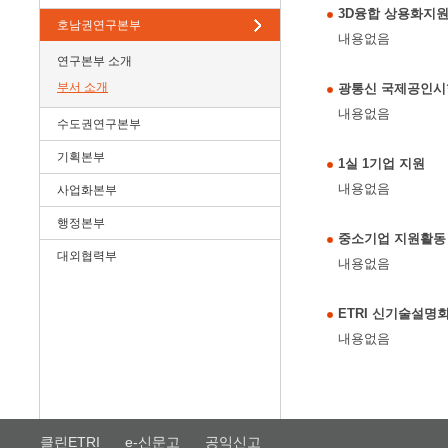
3D융합 상용화지
호남권연구본부
내용없음
연구본부 소개
부서 소개
광통신 국제공인시
내용없음
수도권연구본부
기획본부
1실 1기업 지원
내용없음
사업화본부
행정본부
중소기업 지원활동
대외협력부
내용없음
ETRI 신기술설명
내용없음
클린ETRI
e-신문고
공익신고