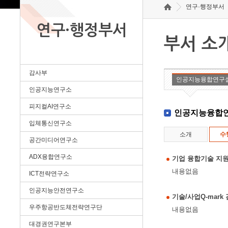
연구·행정부서
연구·행정부서
부서 소
감사부
인공지능융합연구
인공지능연구소
피지컬AI연구소
인공지능융합
입체통신연구소
소개
수
공간미디어연구소
ADX융합연구소
기업 융합기술 지원
내용없음
ICT전략연구소
인공지능안전연구소
기술/사업Q-mar
우주항공반도체전략연구단
내용없음
대경권연구본부