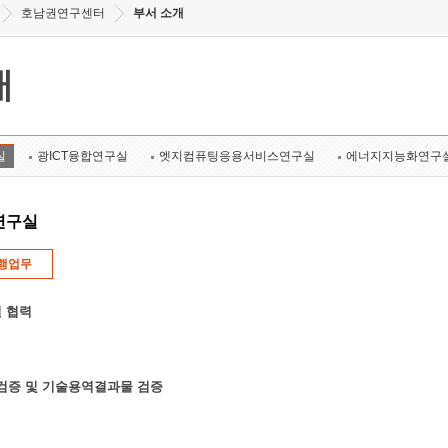
호남권연구센터
부서 소개
개
실
광ICT융합연구실
엣지컴퓨팅응용서비스연구실
에너지지능화연구
연구실
행업무
 협력
k 검증 및 기술용역결과물 검증