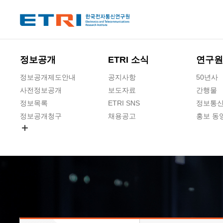
본문 바로가기
주요메뉴 바로가기
하단메뉴 바로가기
정보공개
ETRI 소식
연구원
정보공개제도안내
공지사항
50년사
사전정보공개
보도자료
간행물
정보목록
ETRI SNS
정보통신
정보공개청구
채용공고
홍보 동
경영공시
공공데이터개방
사업실명제