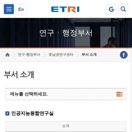
본문 바로가기
주요메뉴 바로가기
하단메뉴 바로가기
En
연구ㆍ행정부서
연구·행정부서
호남권연구센터
부서 소개
부서 소개
메뉴를 선택하세요.
인공지능융합연구실
소개